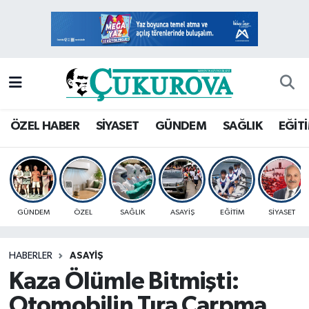
Mersin Nöbetçi Eczaneler
Mersin Hava Durumu
Mersin Namaz Vakitleri
ÖZEL HABER
SİYASET
GÜNDEM
SAĞLIK
EĞİT
Mersin Trafik Yoğunluk Haritası
Süper Lig Puan Durumu ve Fikstür
GÜNDEM
ÖZEL
SAĞLIK
ASAYİŞ
EĞİTİM
SİYASET
Tüm Manşetler
HABERLER
ASAYİŞ
Son Dakika Haberleri
Kaza Ölümle Bitmişti:
Haber Arşivi
Otomobilin Tıra Çarpma