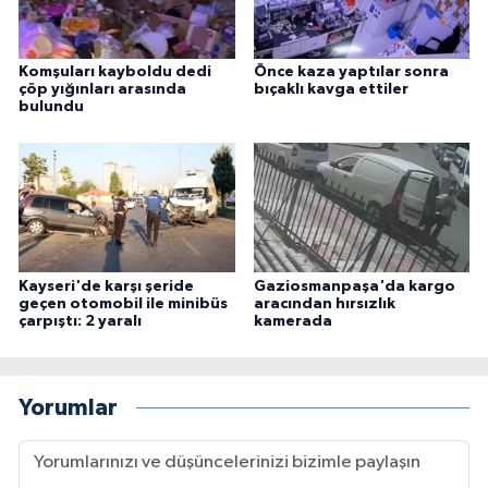
Komşuları kayboldu dedi
Önce kaza yaptılar sonra
çöp yığınları arasında
bıçaklı kavga ettiler
bulundu
Kayseri'de karşı şeride
Gaziosmanpaşa'da kargo
geçen otomobil ile minibüs
aracından hırsızlık
çarpıştı: 2 yaralı
kamerada
Yorumlar