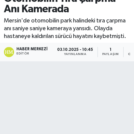
Anı Kamerada
Mersin'de otomobilin park halindeki tıra çarpma
anı saniye saniye kameraya yansıdı. Olayda
hastaneye kaldırılan sürücü hayatını kaybetmişti.
HABER MERKEZI
03.10.2025 - 10:45
1
EDITÖR
YAYINLANMA
PAYLAŞIM
GÖ