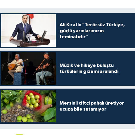
Ali Kıratlı: "Terörsüz Türkiye,
güçlü yarınlarımızın
teminatıdır"
Müzik ve hikaye buluştu
türkülerin gizemi aralandı
Mersinli çiftçi pahalı üretiyor
ucuza bile satamıyor