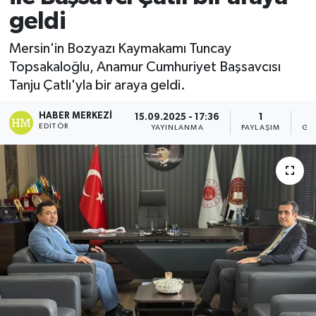
geldi
Mersin'in Bozyazı Kaymakamı Tuncay
Topsakaloğlu, Anamur Cumhuriyet Başsavcısı
Tanju Çatlı'yla bir araya geldi.
HABER MERKEZI
15.09.2025 - 17:36
1
EDITÖR
YAYINLANMA
PAYLAŞIM
GÖ