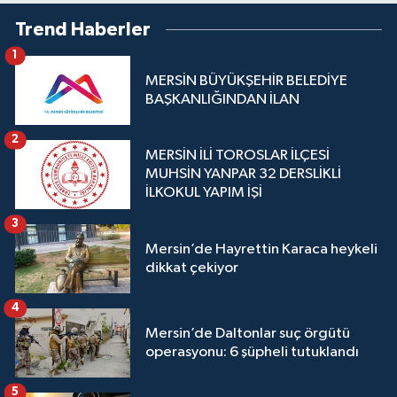
Trend Haberler
1
MERSİN BÜYÜKŞEHİR BELEDİYE
BAŞKANLIĞINDAN İLAN
2
MERSİN İLİ TOROSLAR İLÇESİ
MUHSİN YANPAR 32 DERSLİKLİ
İLKOKUL YAPIM İŞİ
3
Mersin’de Hayrettin Karaca heykeli
dikkat çekiyor
4
Mersin’de Daltonlar suç örgütü
operasyonu: 6 şüpheli tutuklandı
5