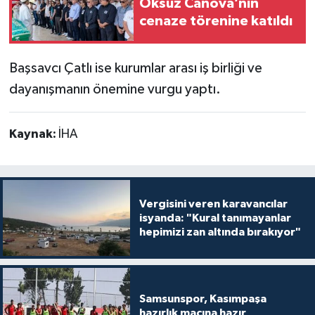
Öksüz Canova’nın
cenaze törenine katıldı
Başsavcı Çatlı ise kurumlar arası iş birliği ve
dayanışmanın önemine vurgu yaptı.
Kaynak:
İHA
Vergisini veren karavancılar
isyanda: "Kural tanımayanlar
hepimizi zan altında bırakıyor"
Samsunspor, Kasımpaşa
hazırlık maçına hazır