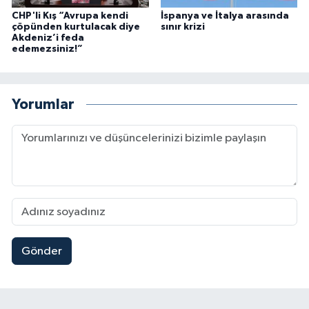
CHP'li Kış “Avrupa kendi
İspanya ve İtalya arasında
çöpünden kurtulacak diye
sınır krizi
Akdeniz’i feda
edemezsiniz!”
Yorumlar
Gönder