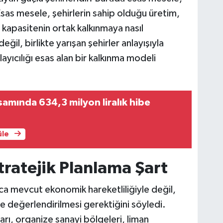
Esas mesele, şehirlerin sahip olduğu üretim,
l kapasitenin ortak kalkınmaya nasıl
eğil, birlikte yarışan şehirler anlayışıyla
ayıcılığı esas alan bir kalkınma modeli
psamında 634,3 milyon liralık hibe
üle
ratejik Planlama Şart
ca mevcut ekonomik hareketliliğiyle değil,
e değerlendirilmesi gerektiğini söyledi.
rı, organize sanayi bölgeleri, liman