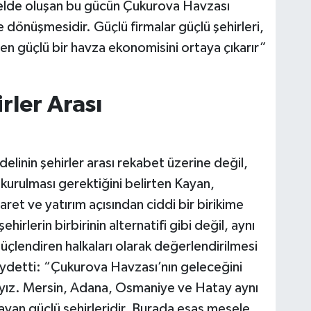
erelde oluşan bu gücün Çukurova Havzası
dönüşmesidir. Güçlü firmalar güçlü şehirleri,
den güçlü bir havza ekonomisini ortaya çıkarır”
rler Arası
inin şehirler arası rekabet üzerine değil,
 kurulması gerektiğini belirten Kayan,
caret ve yatırım açısından ciddi bir birikime
irlerin birbirinin alternatifi gibi değil, aynı
güçlendiren halkaları olarak değerlendirilmesi
 kaydetti: “Çukurova Havzası’nın geleceğini
mayız. Mersin, Adana, Osmaniye ve Hatay aynı
yan güçlü şehirleridir. Burada esas mesele,