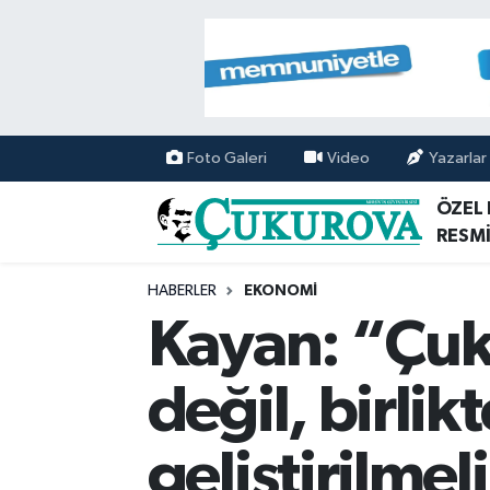
Mersin Nöbetçi Eczaneler
Mersin Hava Durumu
Foto Galeri
Video
Yazarlar
Mersin Namaz Vakitleri
ÖZEL
RESMİ
Mersin Trafik Yoğunluk Haritası
HABERLER
EKONOMİ
Süper Lig Puan Durumu ve Fikstür
Kayan: “Çuku
Tüm Manşetler
değil, birlik
Son Dakika Haberleri
geliştirilmel
Haber Arşivi