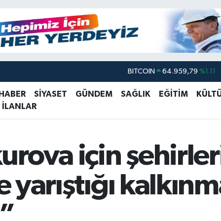
DOLAR
47,7436
%0.18
EURO
55,2510
%0.32
 HABER
SİYASET
GÜNDEM
SAĞLIK
EĞİTİM
KÜLT
 İLANLAR
STERLİN
64,4811
%0.38
GRAM ALTIN
6660.55
%0.03
BİST100
13.779
%-14
rova için şehirleri
BITCOIN
64.959,79
%1.11
te yarıştığı kalkın
i”