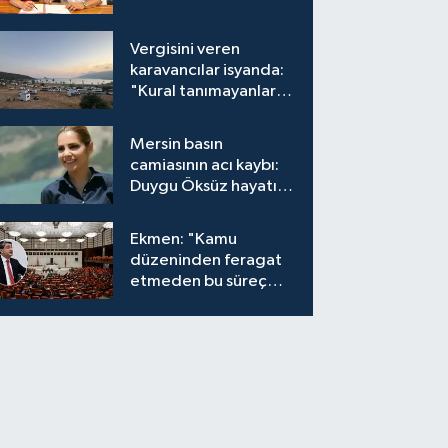
Vergisini veren
karavancılar isyanda:
"Kural tanımayanlar
hepimizi zan altında
bırakıyor"
Mersin basın
camiasının acı kaybı:
Duygu Öksüz hayatını
kaybetti
Ekmen: "Kamu
düzeninden feragat
etmeden bu süreç
meşrudur"