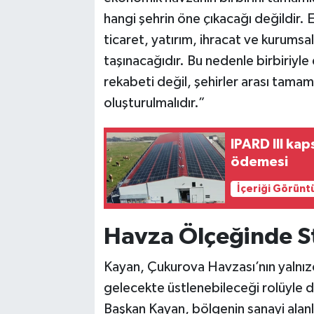
hangi şehrin öne çıkacağı değildir. 
ticaret, yatırım, ihracat ve kurumsa
taşınacağıdır. Bu nedenle birbiriyle d
rekabeti değil, şehirler arası tamaml
oluşturulmalıdır.”
IPARD III ka
ödemesi
İçeriği Görünt
Havza Ölçeğinde St
Kayan, Çukurova Havzası’nın yalnız
gelecekte üstlenebileceği rolüyle d
Başkan Kayan, bölgenin sanayi alanla