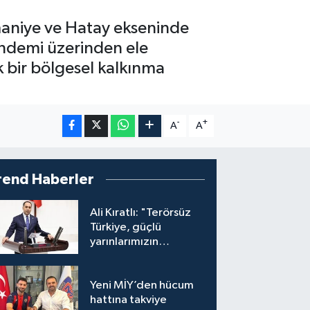
aniye ve Hatay ekseninde
ündemi üzerinden ele
k bir bölgesel kalkınma
-
+
A
A
rend Haberler
Ali Kıratlı: "Terörsüz
Türkiye, güçlü
yarınlarımızın
teminatıdır"
Yeni MİY’den hücum
hattına takviye