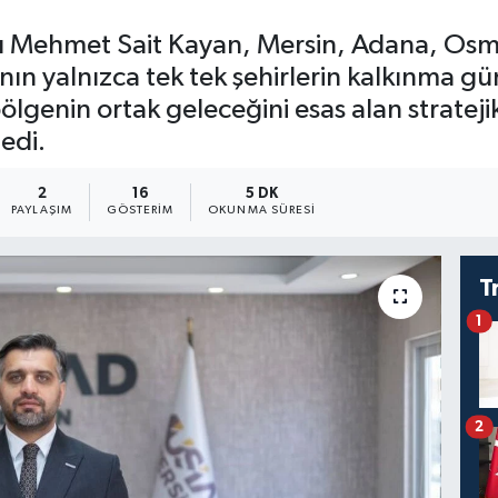
 Mehmet Sait Kayan, Mersin, Adana, Osm
nın yalnızca tek tek şehirlerin kalkınma g
ölgenin ortak geleceğini esas alan strateji
edi.
2
16
5 DK
PAYLAŞIM
GÖSTERIM
OKUNMA SÜRESI
T
1
2