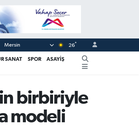
°
Mersin
26
ÜR SANAT
SPOR
ASAYİŞ
n birbiriyle
ma modeli