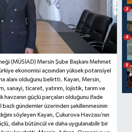
3
4
erneği (MÜSİAD) Mersin Şube Başkanı Mehmet
5
ürkiye ekonomisi açısından yüksek potansiyel
nma alanı olduğunu belirtti. Kayan, Mersin,
sanayi, ticaret, yatırım, lojistik, tarım ve
ik havzanın güçlü parçaları olduğunu ifade
 il bazlı gündemler üzerinden şekillenmesinin
adığını söyleyen Kayan, Çukurova Havzası’nın
lü, daha bütüncül ve daha uygulanabilir bir