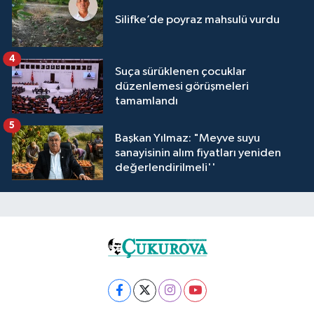
Silifke’de poyraz mahsulü vurdu
4
Suça sürüklenen çocuklar
düzenlemesi görüşmeleri
tamamlandı
5
Başkan Yılmaz: "Meyve suyu
sanayisinin alım fiyatları yeniden
değerlendirilmeli''