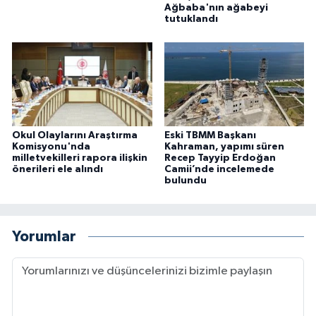
Ağbaba'nın ağabeyi
tutuklandı
Okul Olaylarını Araştırma
Eski TBMM Başkanı
Komisyonu'nda
Kahraman, yapımı süren
milletvekilleri rapora ilişkin
Recep Tayyip Erdoğan
önerileri ele alındı
Camii’nde incelemede
bulundu
Yorumlar