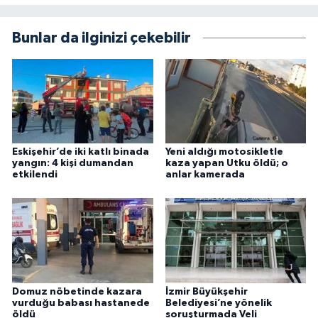
Bunlar da ilginizi çekebilir
Eskişehir’de iki katlı binada
Yeni aldığı motosikletle
yangın: 4 kişi dumandan
kaza yapan Utku öldü; o
etkilendi
anlar kamerada
Domuz nöbetinde kazara
İzmir Büyükşehir
vurduğu babası hastanede
Belediyesi’ne yönelik
öldü
soruşturmada Veli