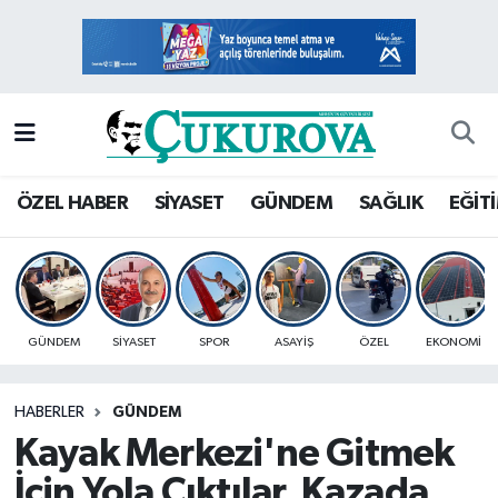
Mersin Nöbetçi Eczaneler
Mersin Hava Durumu
Mersin Namaz Vakitleri
ÖZEL HABER
SİYASET
GÜNDEM
SAĞLIK
EĞİT
Mersin Trafik Yoğunluk Haritası
Süper Lig Puan Durumu ve Fikstür
GÜNDEM
SİYASET
SPOR
ASAYİŞ
ÖZEL
EKONOMİ
Tüm Manşetler
HABERLER
GÜNDEM
Son Dakika Haberleri
Kayak Merkezi'ne Gitmek
Haber Arşivi
İçin Yola Çıktılar, Kazada