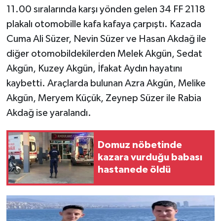
11.00 sıralarında karşı yönden gelen 34 FF 2118
plakalı otomobille kafa kafaya çarpıştı. Kazada
Cuma Ali Süzer, Nevin Süzer ve Hasan Akdağ ile
diğer otomobildekilerden Melek Akgün, Sedat
Akgün, Kuzey Akgün, İfakat Aydın hayatını
kaybetti. Araçlarda bulunan Azra Akgün, Melike
Akgün, Meryem Küçük, Zeynep Süzer ile Rabia
Akdağ ise yaralandı.
Domuz nöbetinde
kazara vurduğu babası
hastanede öldü