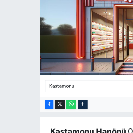
Kastamonu
Hanönü
0