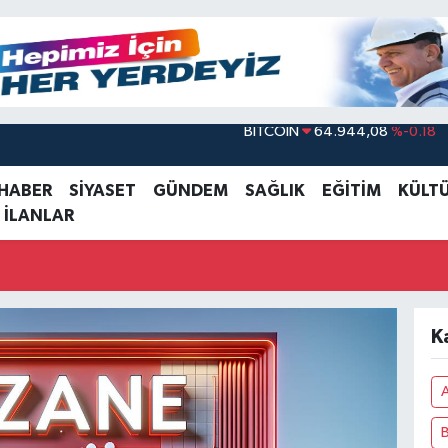
DOLAR
47,7436
%0.18
EURO
55,2510
%0.32
 HABER
SİYASET
GÜNDEM
SAĞLIK
EĞİTİM
KÜLT
 İLANLAR
STERLİN
64,4811
%0.38
GRAM ALTIN
6660.55
%0.03
BİST100
13.779
%-14
BITCOIN
64.944,08
%-0.18
K