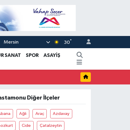
°
Mersin
30
ÜR SANAT
SPOR
ASAYİŞ
astamonu Diğer İlçeler
Abana
Ağli
Araç
Azdavay
Bozkurt
Cide
Çatalzeytin