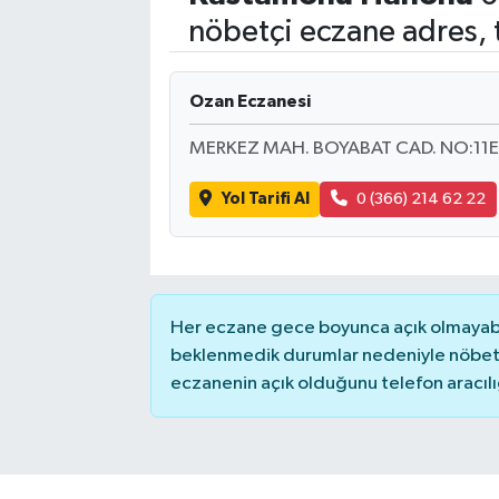
nöbetçi eczane adres, 
Ozan Eczanesi
MERKEZ MAH. BOYABAT CAD. NO:11E
Yol Tarifi Al
0 (366) 214 62 22
Her eczane gece boyunca açık olmayabili
beklenmedik durumlar nedeniyle nöbete
eczanenin açık olduğunu telefon aracılığıy