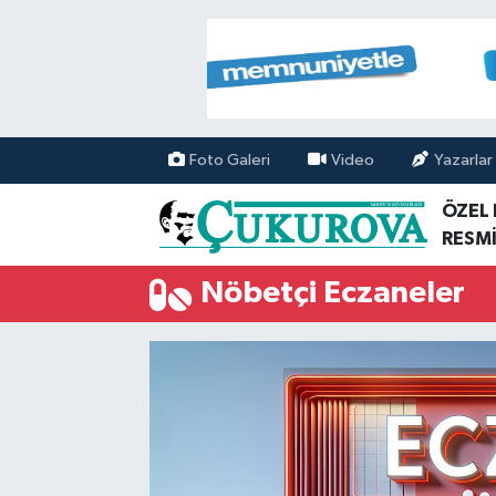
Mersin Nöbetçi Eczaneler
Mersin Hava Durumu
Foto Galeri
Video
Yazarlar
Mersin Namaz Vakitleri
ÖZEL
RESMİ
Mersin Trafik Yoğunluk Haritası
Nöbetçi Eczaneler
Süper Lig Puan Durumu ve Fikstür
Tüm Manşetler
Son Dakika Haberleri
Haber Arşivi