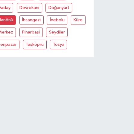
Daday
Devrekani
Doğanyurt
Hanönü
İhsangazi
İnebolu
Küre
Merkez
Pinarbaşi
Seydiler
Şenpazar
Taşköprü
Tosya