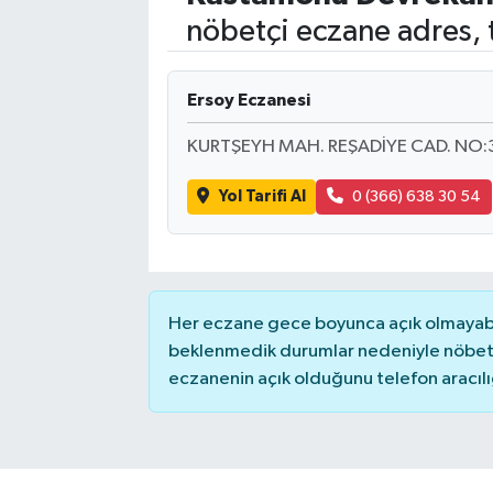
nöbetçi eczane adres, 
Ersoy Eczanesi
KURTŞEYH MAH. REŞADİYE CAD. NO:
Yol Tarifi Al
0 (366) 638 30 54
Her eczane gece boyunca açık olmayabili
beklenmedik durumlar nedeniyle nöbete
eczanenin açık olduğunu telefon aracılığıy