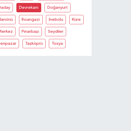
Daday
Devrekani
Doğanyurt
Hanönü
İhsangazi
İnebolu
Küre
Merkez
Pinarbaşi
Seydiler
Şenpazar
Taşköprü
Tosya