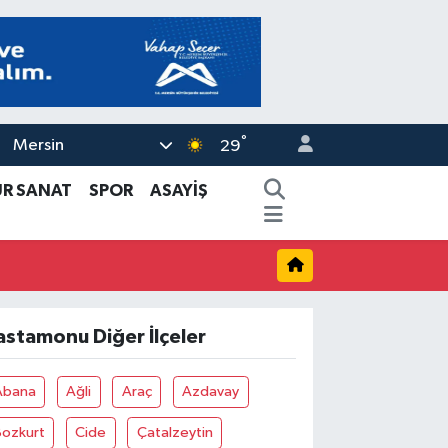
°
Mersin
29
ÜR SANAT
SPOR
ASAYİŞ
astamonu Diğer İlçeler
Abana
Ağli
Araç
Azdavay
Bozkurt
Cide
Çatalzeytin