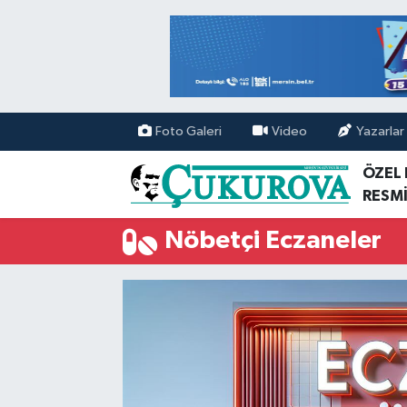
Mersin Nöbetçi Eczaneler
Mersin Hava Durumu
Foto Galeri
Video
Yazarlar
Mersin Namaz Vakitleri
ÖZEL
RESMİ
Mersin Trafik Yoğunluk Haritası
Nöbetçi Eczaneler
Süper Lig Puan Durumu ve Fikstür
Tüm Manşetler
Son Dakika Haberleri
Haber Arşivi