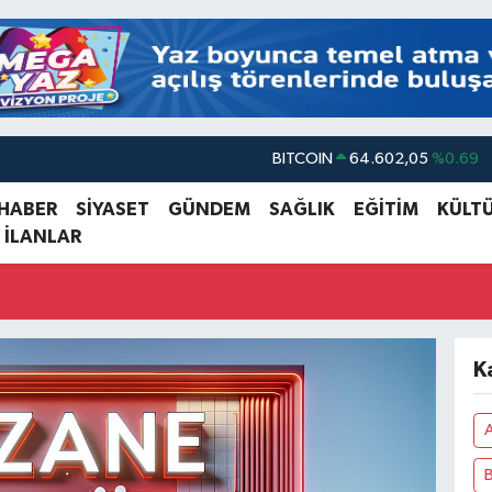
BITCOIN
64.602,05
%0.69
DOLAR
47,6006
%0.06
 HABER
SİYASET
GÜNDEM
SAĞLIK
EĞİTİM
KÜLT
 İLANLAR
EURO
55,0250
%0.02
STERLİN
64,2398
%0.2
GRAM ALTIN
6513.94
%0.32
BİST100
13.768
%48
K