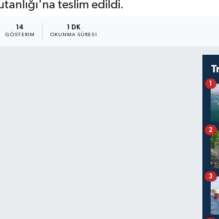
tanlığı'na teslim edildi.
14
1 DK
GÖSTERIM
OKUNMA SÜRESI
T
1
2
3