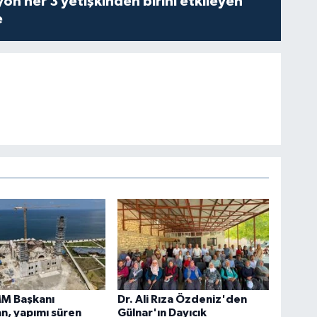
on her 3 yetişkinden birini etkileyen
e
MM Başkanı
Dr. Ali Rıza Özdeniz'den
n, yapımı süren
Gülnar'ın Dayıcık