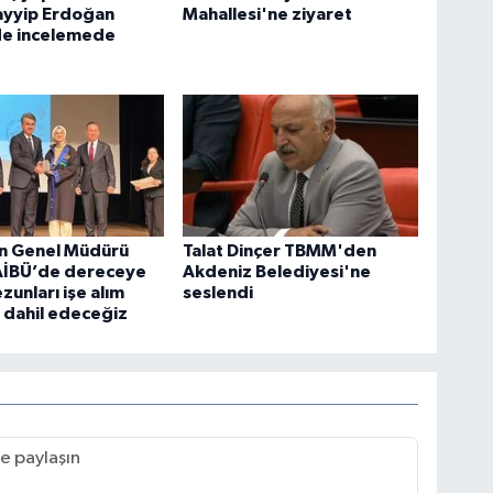
ayyip Erdoğan
Mahallesi'ne ziyaret
de incelemede
n Genel Müdürü
Talat Dinçer TBMM'den
BAİBÜ’de dereceye
Akdeniz Belediyesi'ne
zunları işe alım
seslendi
 dahil edeceğiz