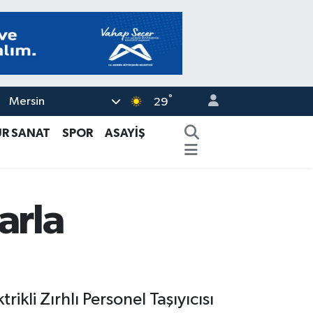
°
Mersin
29
ÜR SANAT
SPOR
ASAYİŞ
larla
ikli Zırhlı Personel Taşıyıcısı