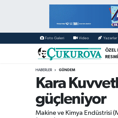
Mersin Nöbetçi Eczaneler
Mersin Hava Durumu
Foto Galeri
Video
Yazarlar
Mersin Namaz Vakitleri
ÖZEL
RESMİ
Mersin Trafik Yoğunluk Haritası
HABERLER
GÜNDEM
Süper Lig Puan Durumu ve Fikstür
Kara Kuvvetle
Tüm Manşetler
güçleniyor
Son Dakika Haberleri
Makine ve Kimya Endüstrisi (MKE
Haber Arşivi