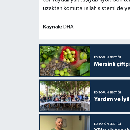
uzaktan komutalı silah sistemi de yer
Kaynak:
DHA
EDITÖRÜN SEÇTIĞI
Mersinli çift
EDITÖRÜN SEÇTIĞI
Yardım ve İyil
EDITÖRÜN SEÇTIĞI