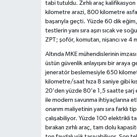
tabi tutuldu. Zırhlı araç kalifikasyo
kilometre arazi, 800 kilometre asfal
başarıyla geçti. Yüzde 60 dik eği
testlerin yanı sıra aşırı sıcak ve 
ZPT; şoför, komutan, nişancı ve 4 mü
Altında MKE mühendislerinin imzası 
üstün güvenlik anlayışını bir araya g
jeneratör beslemesiyle 650 kilome
kilometre/saat hıza 8 saniye gibi kısa
20'den yüzde 80'e 1,5 saatte şarj ed
ile modern savunma ihtiyaçlarına e
onarım maliyetinin yanı sıra farklı t
çalışabiliyor. Yüzde 100 elektrikli t
bırakan zırhlı araç, tam dolu kapasit
ton faydalı yük taşıyabiliyor. Son te