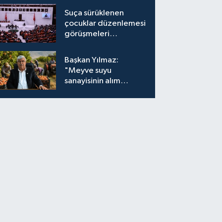
Suça sürüklenen
çocuklar düzenlemesi
görüşmeleri
tamamlandı
Başkan Yılmaz:
"Meyve suyu
sanayisinin alım
fiyatları yeniden
değerlendirilmeli''