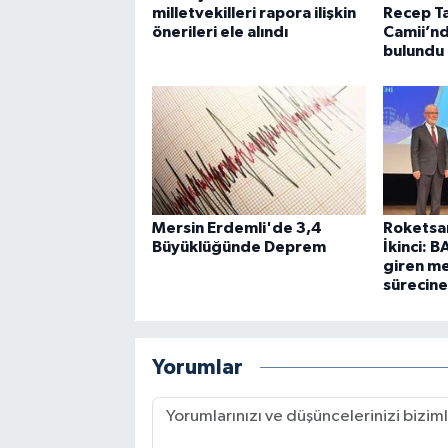
milletvekilleri rapora ilişkin
Recep T
önerileri ele alındı
Camii’n
bulundu
Mersin Erdemli'de 3,4
Roketsa
Büyüklüğünde Deprem
İkinci: 
giren me
sürecine
Yorumlar