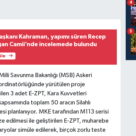
4
5
aşkanı Kahraman, yapımı süren Recep
ğan Camii’nde incelemede bulundu
üle
Milli Savunma Bakanlığı (MSB) Askeri
ordinatörlüğünde yürütülen proje
ilen 3 adet E-ZPT, Kara Kuvvetleri
 kapsamında toplam 50 aracın Silahlı
esi planlanıyor. MKE tarafından M113 serisi
ize edilmesi ile geliştirilen E-ZPT, muharebe
ryolar simüle edilerek, birçok zorlu teste