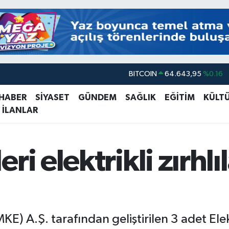
BITCOIN
64.643,95
%0.16
DOLAR
47,6006
%0.06
 HABER
SİYASET
GÜNDEM
SAĞLIK
EĞİTİM
KÜLT
EURO
55,0250
%0.02
 İLANLAR
STERLİN
64,2398
%0.2
GRAM ALTIN
6513.94
%0.32
ri elektrikli zırhlı
BİST100
13.799
%70
) A.Ş. tarafından geliştirilen 3 adet Elektr