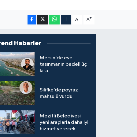
-
+
A
A
rend Haberler
Mersin’de eve
taşınmanın bedeli üç
kira
Silifke’de poyraz
mahsulü vurdu
Mezitli Belediyesi
yeni araçlarla daha iyi
hizmet verecek