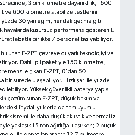
n sürecinde, 3 bin kilometre dayanıklılık, 1600
t ve 600 kilometre stabilize testlerini
m, yüzde 30 yan eğim, hendek geçme gibi
soğuk havalarda kusursuz performans gösteren E-
rettebatla birlikte 7 personel taşıyabiliyor.
bulunan E-ZPT çevreye duyarlı teknolojiyi ve
etiriyor. Dahili pil paketiyle 150 kilometre,
tre menzile çıkan E-ZPT, 0'dan 50
 bir sürede ulaşabiliyor. Hızlı şarj ile yüzde
ilebiliyor. Yüksek güvenlikli batarya yapısı
tkin çözüm sunan E-ZPT, düşük bakım ve
iplerdeki faydalı yüklerle de tam uyumlu
ahrik sistemi ile daha düşük akustik ve termal iz
eyle yaklaşık 15 ton ağırlığa ulaşırken; 2 buçuk
knoloji ile donatılan araçta 12,7 milimetre