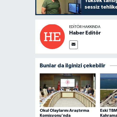
Yüksek tansiy
sessiz tehlik
EDITÖR HAKKINDA
Haber Editör
Bunlar da ilginizi çekebilir
Okul Olaylarını Araştırma
Eski TB
Komisyonu'nda
Kahrama