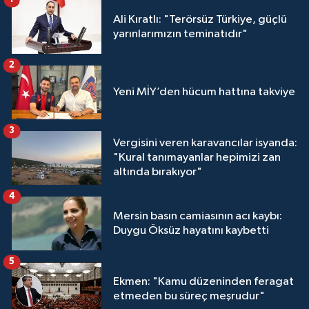
Ali Kıratlı: "Terörsüz Türkiye, güçlü
yarınlarımızın teminatıdır"
2
Yeni MİY’den hücum hattına takviye
3
Vergisini veren karavancılar isyanda:
"Kural tanımayanlar hepimizi zan
altında bırakıyor"
4
Mersin basın camiasının acı kaybı:
Duygu Öksüz hayatını kaybetti
5
Ekmen: "Kamu düzeninden feragat
etmeden bu süreç meşrudur"