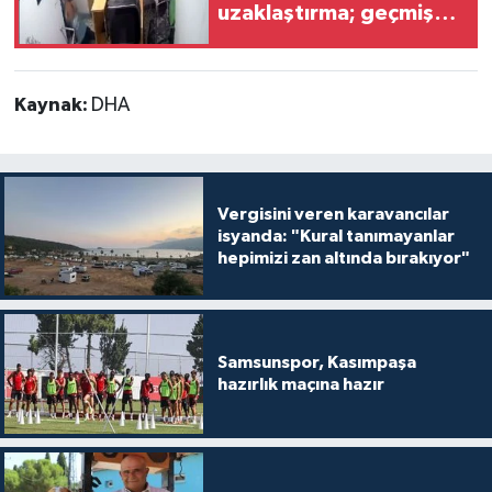
uzaklaştırma; geçmiş
yıllardaki darp
görüntüleri ortaya çıktı
Kaynak:
DHA
Vergisini veren karavancılar
isyanda: "Kural tanımayanlar
hepimizi zan altında bırakıyor"
Samsunspor, Kasımpaşa
hazırlık maçına hazır