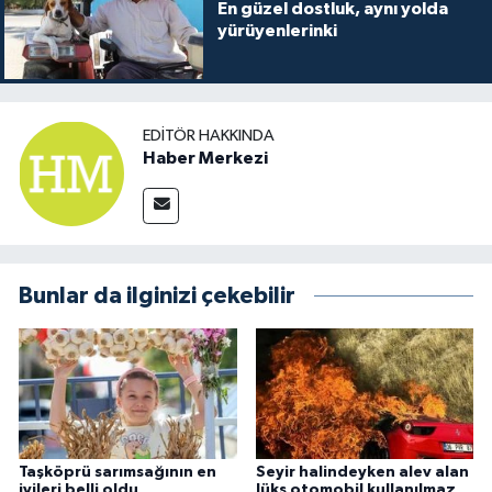
En güzel dostluk, aynı yolda
yürüyenlerinki
EDITÖR HAKKINDA
Haber Merkezi
Bunlar da ilginizi çekebilir
Taşköprü sarımsağının en
Seyir halindeyken alev alan
iyileri belli oldu
lüks otomobil kullanılmaz