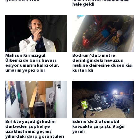
hale geldi
Mahsun Kırmızıgül:
Bodrum'da 5 metre
Ülkemizde barış havası
derinliğindeki havuzun
esiyor umarım kalıcı olur,
makine dairesine düşen kişi
umarım yapıcı olur
kurtarıldı
Birlikte yaşadığı kadını
Edirne’de 2 otomobil
darbeden şüpheliye
kavşakta çarpıştı: 9 ağır
uzaklaştırma; geçmiş
yaralı
yıllardaki darp görüntüleri