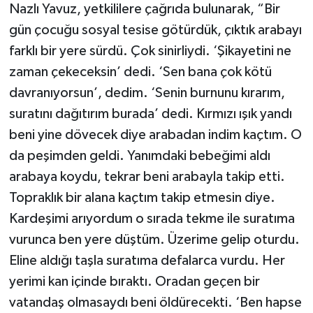
Nazlı Yavuz, yetkililere çağrıda bulunarak, “Bir
gün çocuğu sosyal tesise götürdük, çıktık arabayı
farklı bir yere sürdü. Çok sinirliydi. ‘Şikayetini ne
zaman çekeceksin’ dedi. ‘Sen bana çok kötü
davranıyorsun’, dedim. ‘Senin burnunu kırarım,
suratını dağıtırım burada’ dedi. Kırmızı ışık yandı
beni yine dövecek diye arabadan indim kaçtım. O
da peşimden geldi. Yanımdaki bebeğimi aldı
arabaya koydu, tekrar beni arabayla takip etti.
Topraklık bir alana kaçtım takip etmesin diye.
Kardeşimi arıyordum o sırada tekme ile suratıma
vurunca ben yere düştüm. Üzerime gelip oturdu.
Eline aldığı taşla suratıma defalarca vurdu. Her
yerimi kan içinde bıraktı. Oradan geçen bir
vatandaş olmasaydı beni öldürecekti. ‘Ben hapse