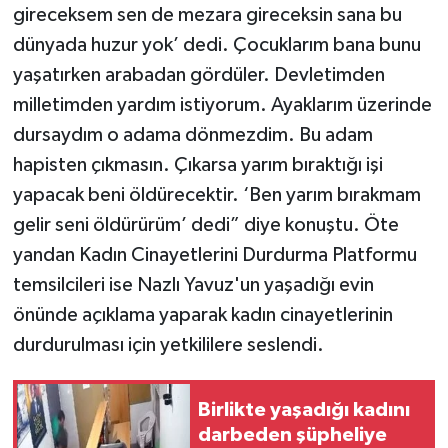
gireceksem sen de mezara gireceksin sana bu
dünyada huzur yok’ dedi. Çocuklarım bana bunu
yaşatırken arabadan gördüler. Devletimden
milletimden yardım istiyorum. Ayaklarım üzerinde
dursaydım o adama dönmezdim. Bu adam
hapisten çıkmasın. Çıkarsa yarım bıraktığı işi
yapacak beni öldürecektir. ‘Ben yarım bırakmam
gelir seni öldürürüm’ dedi” diye konuştu. Öte
yandan Kadın Cinayetlerini Durdurma Platformu
temsilcileri ise Nazlı Yavuz'un yaşadığı evin
önünde açıklama yaparak kadın cinayetlerinin
durdurulması için yetkililere seslendi.
Birlikte yaşadığı kadını
darbeden şüpheliye