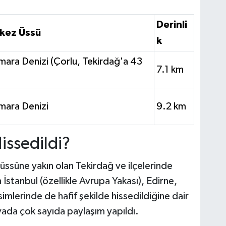
Derinli
kez Üssü
k
ara Denizi (Çorlu, Tekirdağ'a 43
7.1 km
mara Denizi
9.2 km
ssedildi?
ssüne yakın olan Tekirdağ ve ilçelerinde
n İstanbul (özellikle Avrupa Yakası), Edirne,
imlerinde de hafif şekilde hissedildiğine dair
ada çok sayıda paylaşım yapıldı.