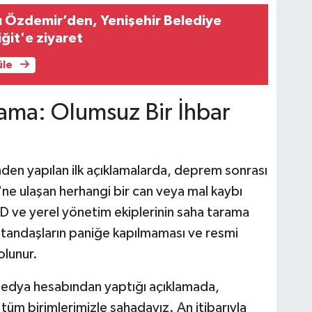
ı Özdemir’den, Yenişehir Belediye
ğit'e ziyaret
üle
klama: Olumsuz Bir İhbar
i'nden yapılan ilk açıklamalarda, deprem sonrası
'ne ulaşan herhangi bir can veya mal kaybı
AD ve yerel yönetim ekiplerinin saha tarama
Vatandaşların paniğe kapılmaması ve resmi
olunur.
l medya hesabından yaptığı açıklamada,
üm birimlerimizle sahadayız. An itibarıyla