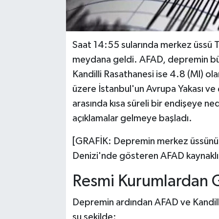
Saat 14:55 sularında merkez üssü Tek
meydana geldi. AFAD, depremin büy
Kandilli Rasathanesi ise 4.8 (Ml) ol
üzere İstanbul'un Avrupa Yakası ve ç
arasında kısa süreli bir endişeye ne
açıklamalar gelmeye başladı.
[GRAFİK: Depremin merkez üssünü T
Denizi'nde gösteren AFAD kaynaklı 
Resmi Kurumlardan Ge
Depremin ardından AFAD ve Kandilli R
şu şekilde: