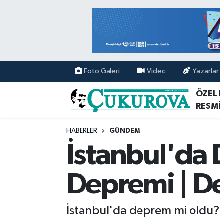
Mersin Nöbetçi Eczaneler
Mersin Hava Durumu
Foto Galeri
Video
Yazarlar
Mersin Namaz Vakitleri
ÖZEL
RESMİ
Mersin Trafik Yoğunluk Haritası
HABERLER
GÜNDEM
Süper Lig Puan Durumu ve Fikstür
İstanbul'da
Tüm Manşetler
Depremi | D
Son Dakika Haberleri
İstanbul'da deprem mi oldu?
Haber Arşivi