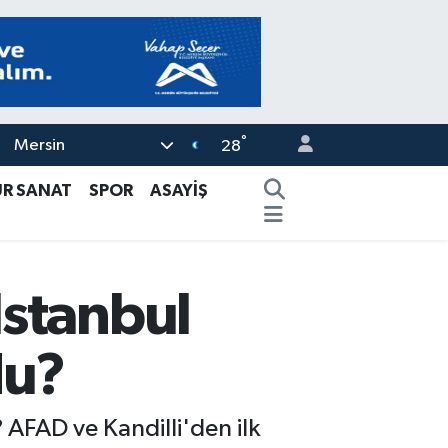
°
Mersin
28
ÜR SANAT
SPOR
ASAYİŞ
İstanbul
du?
FAD ve Kandilli'den ilk