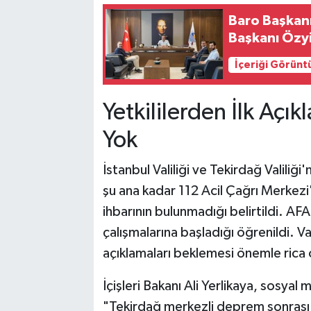
Baro Başkan
Başkanı Özyi
İçeriği Görünt
Yetkililerden İlk Açı
Yok
İstanbul Valiliği ve Tekirdağ Valiliğ
şu ana kadar 112 Acil Çağrı Merkezi
ihbarının bulunmadığı belirtildi. AF
çalışmalarına başladığı öğrenildi. 
açıklamaları beklemesi önemle rica 
İçişleri Bakanı Ali Yerlikaya, sosya
"Tekirdağ merkezli deprem sonrası t