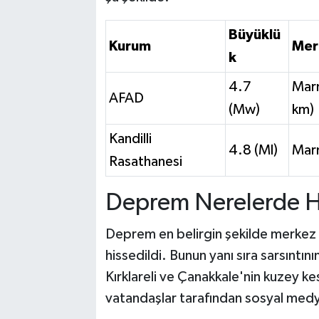
Büyüklü
Kurum
Mer
k
4.7
Marm
AFAD
(Mw)
km)
Kandilli
4.8 (Ml)
Mar
Rasathanesi
Deprem Nerelerde Hi
Deprem en belirgin şekilde merkez ü
hissedildi. Bunun yanı sıra sarsıntını
Kırklareli ve Çanakkale'nin kuzey kes
vatandaşlar tarafından sosyal medy