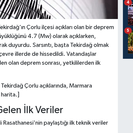
4
irdağ'ın Çorlu ilçesi açıkları olan bir deprem
5
üklüğünü 4.7 (Mw) olarak açıklarken,
arak duyurdu. Sarsıntı, başta Tekirdağ olmak
evre illerde de hissedildi. Vatandaşlar
den olan deprem sonrası, yetkililerden ilk
ekirdağ Çorlu açıklarında, Marmara
harita.]
len İlk Veriler
asathanesi'nin paylaştığı ilk teknik veriler