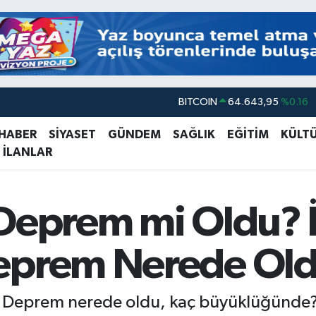
DOLAR
47,6006
%0.06
EURO
55,0250
%0.02
 HABER
SİYASET
GÜNDEM
SAĞLIK
EĞİTİM
KÜLT
 İLANLAR
STERLİN
64,2398
%0.2
GRAM ALTIN
6513.94
%0.32
BİST100
13.799
%70
 Deprem mi Oldu? 
BITCOIN
64.643,95
%0.16
eprem Nerede Ol
 Deprem nerede oldu, kaç büyüklüğünde? A