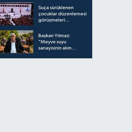
Suça sürüklenen
çocuklar düzenlemesi
görüşmeleri
tamamlandı
Başkan Yılmaz:
"Meyve suyu
sanayisinin alım
fiyatları yeniden
değerlendirilmeli''