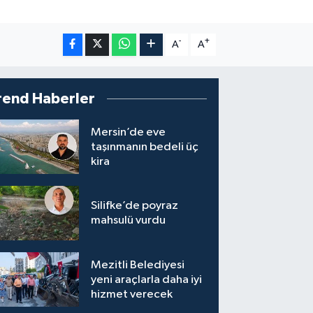
.
-
+
A
A
rend Haberler
Mersin’de eve
taşınmanın bedeli üç
kira
Silifke’de poyraz
mahsulü vurdu
Mezitli Belediyesi
yeni araçlarla daha iyi
hizmet verecek