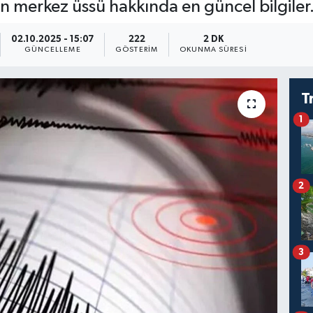
n merkez üssü hakkında en güncel bilgiler
02.10.2025 - 15:07
222
2 DK
GÜNCELLEME
GÖSTERIM
OKUNMA SÜRESI
T
1
2
3