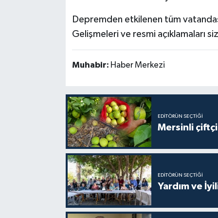
Depremden etkilenen tüm vatandaşla
Gelişmeleri ve resmi açıklamaları 
Muhabir:
Haber Merkezi
EDITÖRÜN SEÇTIĞI
Mersinli çift
EDITÖRÜN SEÇTIĞI
Yardım ve İyil