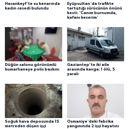
Hasankeyf'te su kenarında
Eyüpsultan'da trafikte
kadın cesedi bulundu
tartıştığı sürücünün önünü
kesti: 'Canım burnumda,
kafanı keserim'
Düğün salonu görünümlü
Gaziantep’te iki aile
kumarhaneye polis baskını
arasında kavga: 1 ölü, 5
yaralı
Soğuk hava deposunda 15
Osmaniye'deki fabrika
metreden düşen işçi
yangınında 2 işçi hayatını