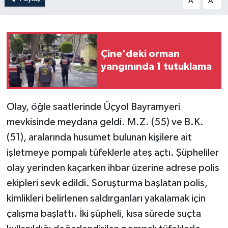
A
A
Çine'deki orman
yangınında 1 tutuklama
Olay, öğle saatlerinde Üçyol Bayramyeri
mevkisinde meydana geldi. M.Z. (55) ve B.K.
(51), aralarında husumet bulunan kişilere ait
işletmeye pompalı tüfeklerle ateş açtı. Şüpheliler
olay yerinden kaçarken ihbar üzerine adrese polis
ekipleri sevk edildi. Soruşturma başlatan polis,
kimlikleri belirlenen saldırganları yakalamak için
çalışma başlattı. İki şüpheli, kısa sürede suçta