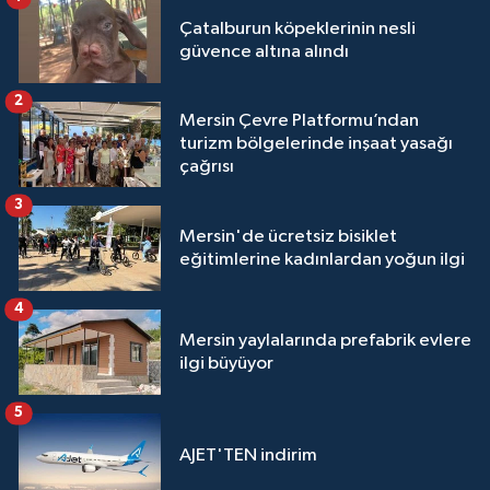
Çatalburun köpeklerinin nesli
güvence altına alındı
2
Mersin Çevre Platformu’ndan
turizm bölgelerinde inşaat yasağı
çağrısı
3
Mersin'de ücretsiz bisiklet
eğitimlerine kadınlardan yoğun ilgi
4
Mersin yaylalarında prefabrik evlere
ilgi büyüyor
5
AJET'TEN indirim