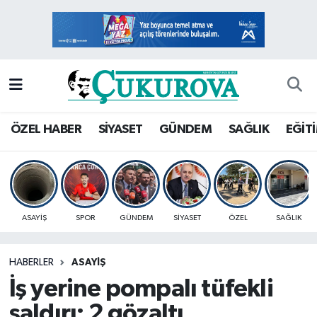
Mersin Nöbetçi Eczaneler
Mersin Hava Durumu
Mersin Namaz Vakitleri
ÖZEL HABER
SİYASET
GÜNDEM
SAĞLIK
EĞİT
Mersin Trafik Yoğunluk Haritası
Süper Lig Puan Durumu ve Fikstür
ASAYİŞ
SPOR
GÜNDEM
SİYASET
ÖZEL
SAĞLIK
Tüm Manşetler
HABERLER
ASAYİŞ
Son Dakika Haberleri
İş yerine pompalı tüfekli
Haber Arşivi
saldırı: 2 gözaltı