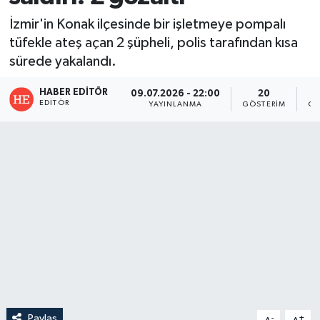
İzmir'in Konak ilçesinde bir işletmeye pompalı
tüfekle ateş açan 2 şüpheli, polis tarafından kısa
sürede yakalandı.
HABER EDITÖR
09.07.2026 - 22:00
20
EDITÖR
YAYINLANMA
GÖSTERIM
OK
Paylaş
-
+