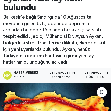
bulundu
Balıkesir'e bağlı Sındırgı'da 10 Ağustos'ta
meydana gelen 6.1 şiddetinde depremin
ardından bölgede 15 binden fazla artçı sarsıntı
tespit edildi. Jeoloji Mühendisi Dr. Aysun Aykan,
bölgedeki stres transferine dikkat çekerek o iki il
için yeni uyarılarda bulundu. Aykan, henüz
Türkiye'nin deprem haritasına girmeyen fay
hatlarının bulunduğunu açıkladı.
HABER MERKEZI
07.11.2025 - 13:13
07.11.2025 - 13:13
EDITÖR
YAYINLANMA
GÜNCELLEME