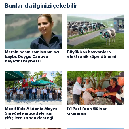
Bunlar da ilginizi çekebilir
Mersin basın camiasının acı
Büyükbaş hayvanlara
kaybı: Duygu Canova
elektronik küpe dönemi
hayatını kaybetti
Mezitli’de Akdeniz Meyve
İYİ Parti’den Gülnar
Sineğiyle mücadele için
çıkarması
çiftçilere kapan desteği