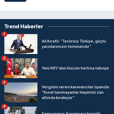
Trend Haberler
1
Ali Kıratlı: "Terörsüz Türkiye, güçlü
yarınlarımızın teminatıdır"
2
Yeni MİY’den hücum hattına takviye
3
Vergisini veren karavancılar isyanda:
"Kural tanımayanlar hepimizi zan
altında bırakıyor"
4
Samsunspor, Kasımpaşa hazırlık