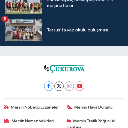
maçına hazır
5
Tarsus’ta yaz okulu buluşması
Mersin Nöbetçi Eczaneler
Mersin Hava Durumu
Mersin Namaz Vakitleri
Mersin Trafik Yoğunluk
Haritası