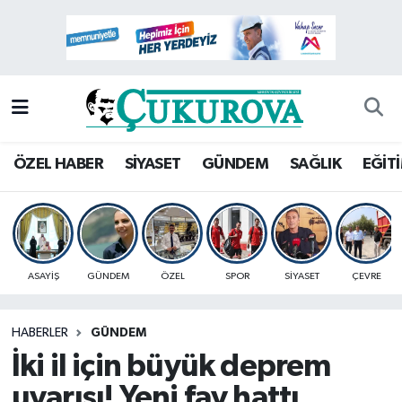
Mersin Nöbetçi Eczaneler
Mersin Hava Durumu
Mersin Namaz Vakitleri
ÖZEL HABER
SİYASET
GÜNDEM
SAĞLIK
EĞİT
Mersin Trafik Yoğunluk Haritası
Süper Lig Puan Durumu ve Fikstür
ASAYİŞ
GÜNDEM
ÖZEL
SPOR
SİYASET
ÇEVRE
Tüm Manşetler
HABERLER
GÜNDEM
Son Dakika Haberleri
İki il için büyük deprem
Haber Arşivi
uyarısı! Yeni fay hattı