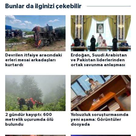
Bunlar da ilginizi çekebilir
Devrilen itfaiye aracındaki
Erdoğan, Suudi Arabistan
erleri mesai arkadaşları
ve Pakistan liderlerinden
kurtardı
ortak savunma anlaşması
2 gündür kayıptı: 600
Yolsuzluk soruşturmasında
metrelik uçurumda ölü
yeni aşama: Görüntüler
bulundu
dosyada