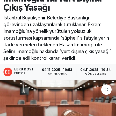
Çıkış Yasağı
İstanbul Büyükşehir Belediye Başkanlığı
görevinden uzaklaştırılarak tutuklanan Ekrem
İmamoğlu’na yönelik yürütülen yolsuzluk
soruşturması kapsamında ‘şüpheli’ sıfatıyla yarın
ifade vermeleri beklenen Hasan İmamoğlu ile
Selim İmamoğlu hakkında ‘yurt dışına çıkış yasağı’
şeklinde adli kontrol kararı verildi.
EBRU DOST
04.11.2025 - 19:53
04.11.2025 - 19:54
EDITÖR
YAYINLANMA
GÜNCELLEME