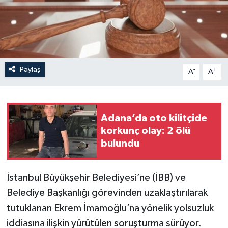
Paylaş
-
+
A
A
Adana’da oto kilitçide
korkunç olay: 2 ölü
bulundu
İstanbul Büyükşehir Belediyesi’ne (İBB) ve
Belediye Başkanlığı görevinden uzaklaştırılarak
tutuklanan Ekrem İmamoğlu’na yönelik yolsuzluk
iddiasına ilişkin yürütülen soruşturma sürüyor.