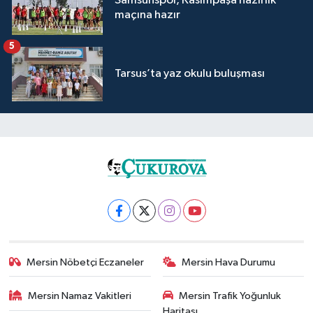
Samsunspor, Kasımpaşa hazırlık
maçına hazır
5
Tarsus’ta yaz okulu buluşması
Mersin Nöbetçi Eczaneler
Mersin Hava Durumu
Mersin Namaz Vakitleri
Mersin Trafik Yoğunluk
Haritası