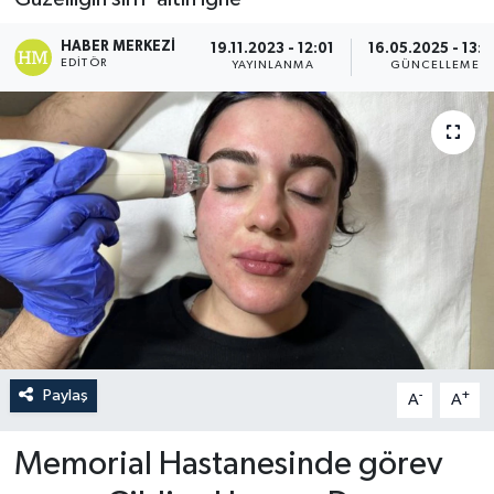
HABER MERKEZI
19.11.2023 - 12:01
16.05.2025 - 13:5
EDITÖR
YAYINLANMA
GÜNCELLEME
Paylaş
-
+
A
A
Memorial Hastanesinde görev