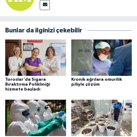
Bunlar da ilginizi çekebilir
Toroslar'da Sigara
Kronik ağrılara omurilik
Bıraktırma Polikliniği
piliyle çözüm
hizmete başladı