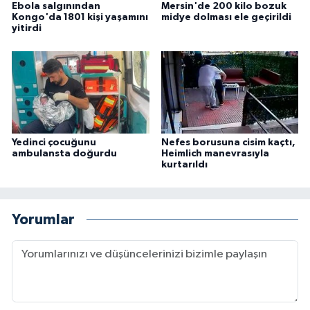
Ebola salgınından
Mersin'de 200 kilo bozuk
Kongo'da 1801 kişi yaşamını
midye dolması ele geçirildi
yitirdi
Yedinci çocuğunu
Nefes borusuna cisim kaçtı,
ambulansta doğurdu
Heimlich manevrasıyla
kurtarıldı
Yorumlar