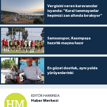
Vergisini veren karavancılar
isyanda: "Kural tanımayanlar
hepimizi zan altında bırakıyor"
Samsunspor, Kasımpaşa
hazırlık maçına hazır
En güzel dostluk, aynı yolda
yürüyenlerinki
EDITÖR HAKKINDA
Haber Merkezi