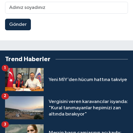
Gönder
Trend Haberler
1
Yeni MİY’den hücum hattına takviye
2
Vergisini veren karavancılar isyanda:
"Kural tanımayanlar hepimizi zan
altında bırakıyor"
3
Mersin basın camiasının acı kaybı: