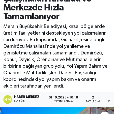
Merkezde Hızla
Tamamlanıyor
Mersin Büyükşehir Belediyesi, kırsal bölgelerde
üretim faaliyetlerini destekleyen yol çalışmalarını
sürdürüyor. Bu kapsamda, Gülnar ilçesine bağlı
Demirözü Mahallesi’nde yol yenileme ve
genişletme çalışmaları tamamlandı. Demirözü,
Konur, Dayıcık, Örenpınar ve Mut mahallelerini
birbirine bağlayan grup yolu, Yol Yapım Bakım ve
Onarım ile Muhtarlık İşleri Dairesi Başkanlığı
koordinesindeki yol yapım bakım ve onarım
ekipleri tarafından yenilendi.
HABER MERKEZI
01.10.2025 - 10:18
2
EDITÖR
YAYINLANMA
PAYLAŞIM
GÖS