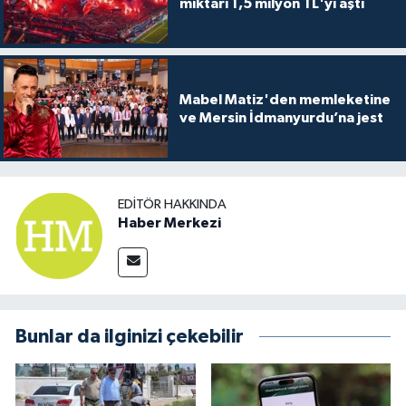
miktarı 1,5 milyon TL'yi aştı
Mabel Matiz'den memleketine
ve Mersin İdmanyurdu’na jest
EDITÖR HAKKINDA
Haber Merkezi
Bunlar da ilginizi çekebilir