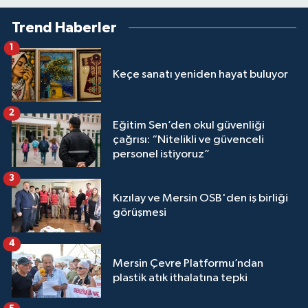
Trend Haberler
1
Keçe sanatı yeniden hayat buluyor
2
Eğitim Sen’den okul güvenliği
çağrısı: “Nitelikli ve güvenceli
personel istiyoruz”
3
Kızılay ve Mersin OSB'den iş birliği
görüşmesi
4
Mersin Çevre Platformu’ndan
plastik atık ithalatına tepki