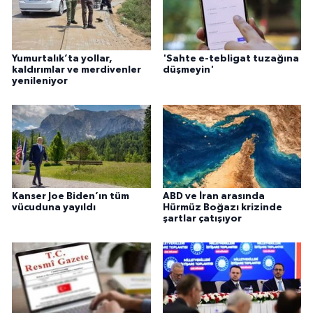
Yumurtalık’ta yollar,
'Sahte e-tebligat tuzağına
kaldırımlar ve merdivenler
düşmeyin'
yenileniyor
Kanser Joe Biden’ın tüm
ABD ve İran arasında
vücuduna yayıldı
Hürmüz Boğazı krizinde
şartlar çatışıyor