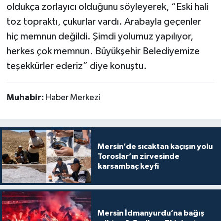
oldukça zorlayıcı olduğunu söyleyerek, “Eski hali
toz topraktı, çukurlar vardı. Arabayla geçenler
hiç memnun değildi. Şimdi yolumuz yapılıyor,
herkes çok memnun. Büyükşehir Belediyemize
teşekkürler ederiz” diye konuştu.
Muhabir:
Haber Merkezi
Mersin’de sıcaktan kaçışın yolu
Toroslar’ın zirvesinde
karsambaç keyfi
Mersin İdmanyurdu’na bağış