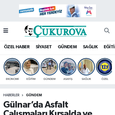
Mersin Nöbetçi Eczaneler
Mersin Hava Durumu
Mersin Namaz Vakitleri
ÖZEL HABER
SİYASET
GÜNDEM
SAĞLIK
EĞİT
Mersin Trafik Yoğunluk Haritası
Süper Lig Puan Durumu ve Fikstür
EKONOMİ
EĞİTİM
GÜNDEM
ASAYİŞ
SAĞLIK
ÖZEL
Tüm Manşetler
HABERLER
GÜNDEM
Son Dakika Haberleri
Gülnar’da Asfalt
Haber Arşivi
Çalışmaları Kırsalda ve