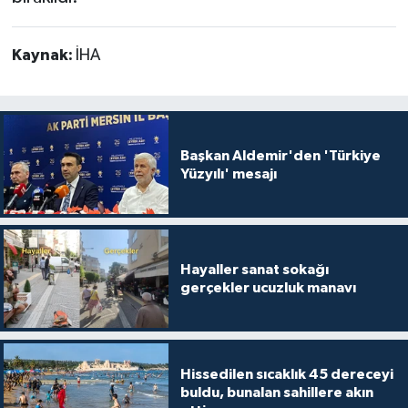
Kaynak:
İHA
Başkan Aldemir'den 'Türkiye
Yüzyılı' mesajı
Hayaller sanat sokağı
gerçekler ucuzluk manavı
Hissedilen sıcaklık 45 dereceyi
buldu, bunalan sahillere akın