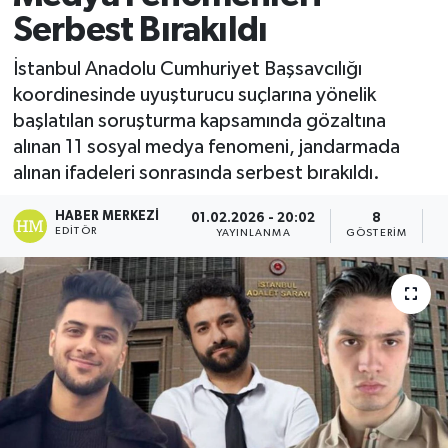
Serbest Bırakıldı
İstanbul Anadolu Cumhuriyet Başsavcılığı
koordinesinde uyuşturucu suçlarına yönelik
başlatılan soruşturma kapsamında gözaltına
alınan 11 sosyal medya fenomeni, jandarmada
alınan ifadeleri sonrasında serbest bırakıldı.
HABER MERKEZI
01.02.2026 - 20:02
8
EDITÖR
YAYINLANMA
GÖSTERIM
O