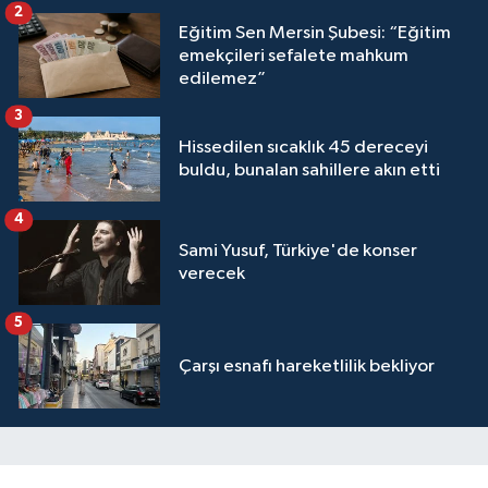
2
Eğitim Sen Mersin Şubesi: “Eğitim
emekçileri sefalete mahkum
edilemez”
3
Hissedilen sıcaklık 45 dereceyi
buldu, bunalan sahillere akın etti
4
Sami Yusuf, Türkiye'de konser
verecek
5
Çarşı esnafı hareketlilik bekliyor