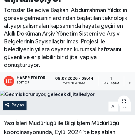
Toroslar Belediye Başkanı Abdurrahman Yıldız’ın
göreve gelmesinin ardından başlatılan teknolojik
altyapı çalışmaları kapsamında hayata geçirilen
Akıllı Doküman Arşiv Yönetim Sistemi ve Arşiv
Belgelerinin Sayısallaştırılması Projesi ile
belediyenin yıllara dayanan kurumsal hafızasını
güvenli ve erişilebilir bir dijital yapıya
dönüştürüyor.
HABER EDITÖR
09.07.2026 - 09:44
1
EDITÖR
YAYINLANMA
PAYLAŞIM
GÖ
Paylaş
-
+
A
A
Yazı İşleri Müdürlüğü ile Bilgi İşlem Müdürlüğü
koordinasyonunda, Eylül 2024’te başlatılan