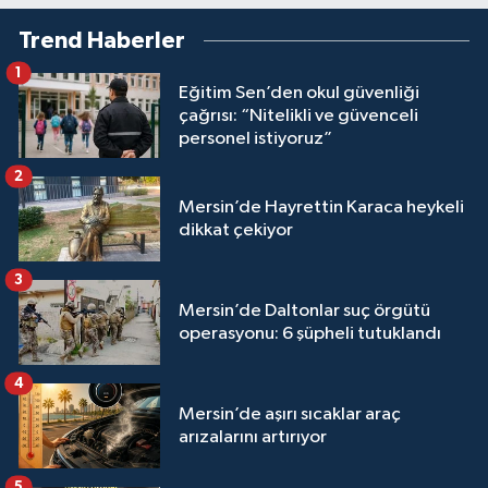
Trend Haberler
1
Eğitim Sen’den okul güvenliği
çağrısı: “Nitelikli ve güvenceli
personel istiyoruz”
2
Mersin’de Hayrettin Karaca heykeli
dikkat çekiyor
3
Mersin’de Daltonlar suç örgütü
operasyonu: 6 şüpheli tutuklandı
4
Mersin’de aşırı sıcaklar araç
arızalarını artırıyor
5