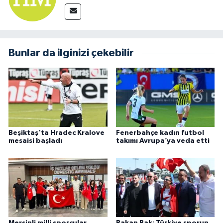
Bunlar da ilginizi çekebilir
Beşiktaş'ta Hradec Kralove
Fenerbahçe kadın futbol
mesaisi başladı
takımı Avrupa’ya veda etti
Mersinli milli sporcular
Bakan Bak: Türkiye sporun