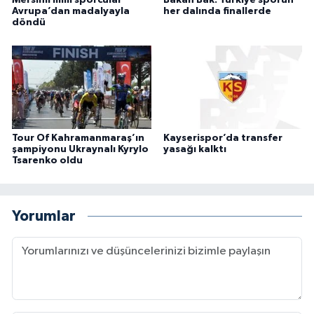
Avrupa’dan madalyayla
her dalında finallerde
döndü
Tour Of Kahramanmaraş’ın
Kayserispor’da transfer
şampiyonu Ukraynalı Kyrylo
yasağı kalktı
Tsarenko oldu
Yorumlar