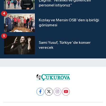
çağrısı: “Nitelikli ve güvenceli
personel istiyoruz”
4
Kızılay ve Mersin OSB'den iş birliği
görüşmesi
5
Sami Yusuf, Türkiye'de konser
verecek