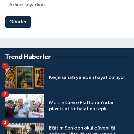
Gönder
Trend Haberler
1
Keçe sanatı yeniden hayat buluyor
2
Mersin Çevre Platformu’ndan
plastik atık ithalatına tepki
3
Eğitim Sen’den okul güvenliği