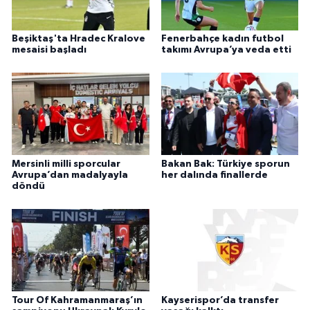
Beşiktaş'ta Hradec Kralove
Fenerbahçe kadın futbol
mesaisi başladı
takımı Avrupa’ya veda etti
Mersinli milli sporcular
Bakan Bak: Türkiye sporun
Avrupa’dan madalyayla
her dalında finallerde
döndü
Tour Of Kahramanmaraş’ın
Kayserispor’da transfer