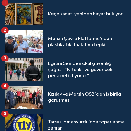
1
Keçe sanatı yeniden hayat buluyor
2
Mersin Çevre Platformu’ndan
plastik atık ithalatına tepki
3
Eğitim Sen’den okul güvenliği
çağrısı: “Nitelikli ve güvenceli
personel istiyoruz”
4
Kızılay ve Mersin OSB'den iş birliği
görüşmesi
5
Tarsus İdmanyurdu’nda toparlanma
zamanı