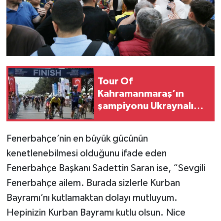
Tour Of
Kahramanmaraş’ın
şampiyonu Ukraynalı
Kyrylo Tsarenko oldu
Fenerbahçe’nin en büyük gücünün
kenetlenebilmesi olduğunu ifade eden
Fenerbahçe Başkanı Sadettin Saran ise, “Sevgili
Fenerbahçe ailem. Burada sizlerle Kurban
Bayramı’nı kutlamaktan dolayı mutluyum.
Hepinizin Kurban Bayramı kutlu olsun. Nice