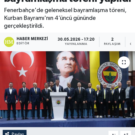
Fenerbahçe'de geleneksel bayramlaşma töreni,
Kurban Bayramı'nın 4’üncü gününde
gerçekleştirildi.
HABER MERKEZI
30.05.2026 - 17:20
2
EDITÖR
YAYINLANMA
PAYLAŞIM
GÖ
Paylaş
-
+