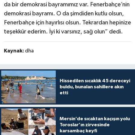
da bir demokrasi bayramımız var. Fenerbahçe’nin
demokrasi bayramı. O da şimdiden kutlu olsun,
Fenerbahçe için hayırlısı olsun. Tekrardan hepinize
teşekkür ederim. İyi ki varsınız, sağ olun” dedi.
Kaynak:
dha
Hissedilen sıcaklık 45 dereceyi
buldu, bunalan sahillere akın
etti
Mersin’de sıcaktan kaçışın yolu
Toroslar’ın zirvesinde
karsambaç keyfi