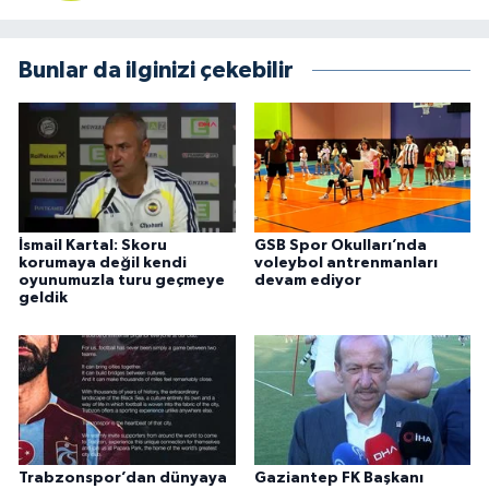
Bunlar da ilginizi çekebilir
İsmail Kartal: Skoru
GSB Spor Okulları’nda
korumaya değil kendi
voleybol antrenmanları
oyunumuzla turu geçmeye
devam ediyor
geldik
Trabzonspor’dan dünyaya
Gaziantep FK Başkanı