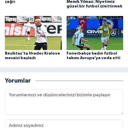
çağrı
Memik Yılmaz: Niyetimiz
güzel bir futbol izlettirmek
Beşiktaş'ta Hradec Kralove
Fenerbahçe kadın futbol
mesaisi başladı
takımı Avrupa’ya veda etti
Yorumlar