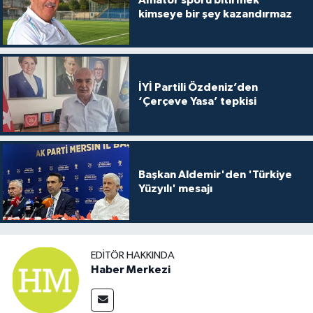
kimseye bir şey kazandırmaz
İYİ Partili Özdeniz’den
‘Çerçeve Yasa’ tepkisi
Başkan Aldemir'den 'Türkiye
Yüzyılı' mesajı
EDITÖR HAKKINDA
Haber Merkezi