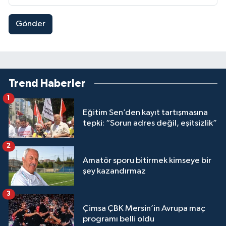
Gönder
Trend Haberler
1
Eğitim Sen’den kayıt tartışmasına
tepki: “Sorun adres değil, eşitsizlik”
2
Amatör sporu bitirmek kimseye bir
şey kazandırmaz
3
Çimsa ÇBK Mersin’in Avrupa maç
programı belli oldu