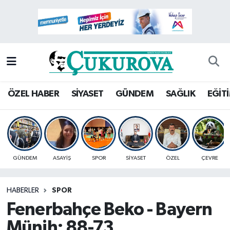
Mersin Nöbetçi Eczaneler
Mersin Hava Durumu
Mersin Namaz Vakitleri
ÖZEL HABER
SİYASET
GÜNDEM
SAĞLIK
EĞİT
Mersin Trafik Yoğunluk Haritası
Süper Lig Puan Durumu ve Fikstür
GÜNDEM
ASAYİŞ
SPOR
SİYASET
ÖZEL
ÇEVRE
Tüm Manşetler
HABERLER
SPOR
Son Dakika Haberleri
Fenerbahçe Beko - Bayern
Haber Arşivi
Münih: 88-73