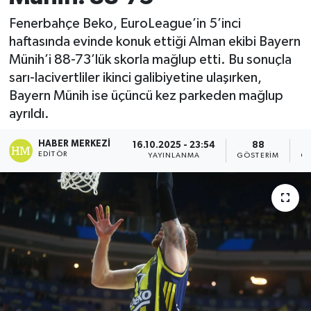
Fenerbahçe Beko, EuroLeague’in 5’inci
haftasında evinde konuk ettiği Alman ekibi Bayern
Münih’i 88-73’lük skorla mağlup etti. Bu sonuçla
sarı-lacivertliler ikinci galibiyetine ulaşırken,
Bayern Münih ise üçüncü kez parkeden mağlup
ayrıldı.
HABER MERKEZI
16.10.2025 - 23:54
88
EDITÖR
YAYINLANMA
GÖSTERIM
OK