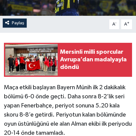
Paylaş
-
+
A
A
Mersinli milli sporcular
Avrupa’dan madalyayla
döndü
Maça etkili başlayan Bayern Münih ilk 2 dakikalık
bölümü 6-0 önde geçti. Daha sonra 8-2’lik seri
yapan Fenerbahçe, periyot sonuna 5.20 kala
skoru 8-8’e getirdi. Periyotun kalan bölümünde
oyun üstünlüğünü ele alan Alman ekibi ilk periyodu
20-14 önde tamamladı.