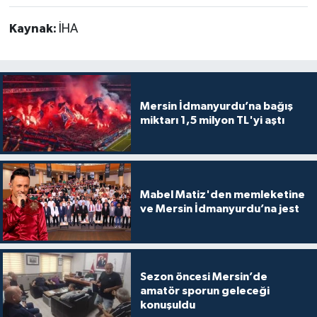
Kaynak:
İHA
Mersin İdmanyurdu’na bağış
miktarı 1,5 milyon TL'yi aştı
Mabel Matiz'den memleketine
ve Mersin İdmanyurdu’na jest
Sezon öncesi Mersin’de
amatör sporun geleceği
konuşuldu