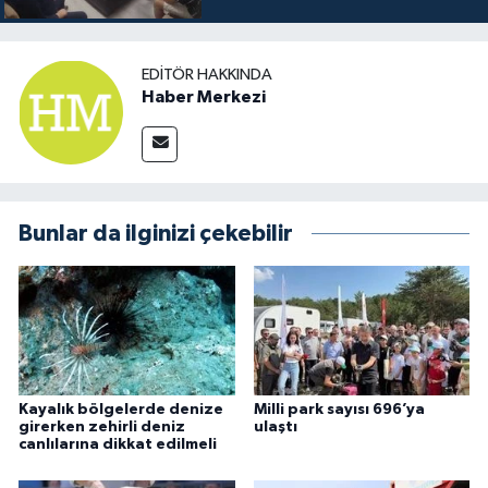
EDITÖR HAKKINDA
Haber Merkezi
Bunlar da ilginizi çekebilir
Kayalık bölgelerde denize
Milli park sayısı 696’ya
girerken zehirli deniz
ulaştı
canlılarına dikkat edilmeli