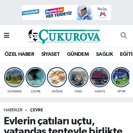
Mersin Nöbetçi Eczaneler
Mersin Hava Durumu
Mersin Namaz Vakitleri
ÖZEL HABER
SİYASET
GÜNDEM
SAĞLIK
EĞİT
Mersin Trafik Yoğunluk Haritası
Süper Lig Puan Durumu ve Fikstür
GÜNDEM
ÇEVRE
SAĞLIK
ÖZEL
ASAYİŞ
SPOR
Tüm Manşetler
HABERLER
ÇEVRE
Son Dakika Haberleri
Evlerin çatıları uçtu,
Haber Arşivi
vatandaş tenteyle birlikte