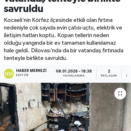
savruldu
Kocaeli’nin Körfez ilçesinde etkili olan fırtına
nedeniyle çok sayıda evin çatısı uçtu, elektrik ve
iletişim hatları koptu. Kopan tellerin neden
olduğu yangında bir ev tamamen kullanılamaz
hale geldi. Dilovası’nda da bir vatandaş fırtınada
tenteyle birlikte savruldu.
HABER MERKEZI
08.01.2026 - 18:38
2
EDITÖR
YAYINLANMA
PAYLAŞIM
GÖ