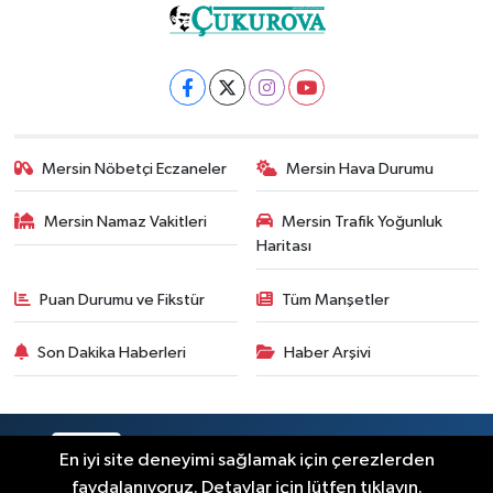
Mersin Nöbetçi Eczaneler
Mersin Hava Durumu
Mersin Namaz Vakitleri
Mersin Trafik Yoğunluk
Haritası
Puan Durumu ve Fikstür
Tüm Manşetler
Son Dakika Haberleri
Haber Arşivi
RSS
Copyright © 2025. Her hakkı saklıdır.
En iyi site deneyimi sağlamak için çerezlerden
faydalanıyoruz. Detaylar için lütfen tıklayın.