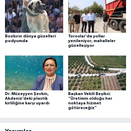
Bozkırın dünya güzelleri
Toroslar’da yollar
podyumda
yenileniyor, mahalleler
güzelleşiyor
Dr. Müzeyyen Şevkin,
Başkan Vekili Beşikci:
Akdeniz’deki plastik
“Üretimin olduğu her
kirliliğine karşı uyardı
noktaya hizmet
götüreceğiz”