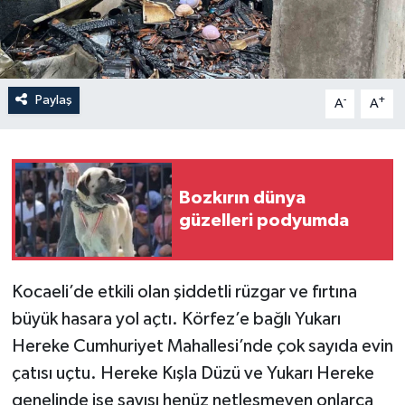
Paylaş
-
+
A
A
Bozkırın dünya
güzelleri podyumda
Kocaeli’de etkili olan şiddetli rüzgar ve fırtına
büyük hasara yol açtı. Körfez’e bağlı Yukarı
Hereke Cumhuriyet Mahallesi’nde çok sayıda evin
çatısı uçtu. Hereke Kışla Düzü ve Yukarı Hereke
genelinde ise sayısı henüz netleşmeyen onlarca