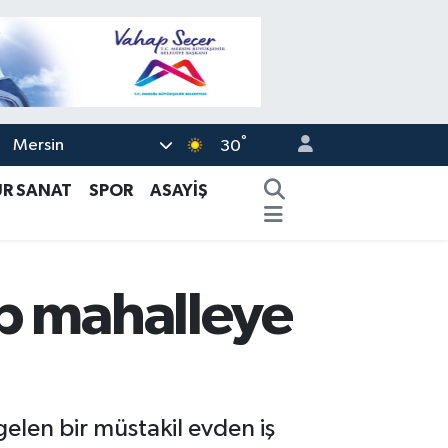
°
Mersin
30
ÜR SANAT
SPOR
ASAYİŞ
ip mahalleye
elen bir müstakil evden iş