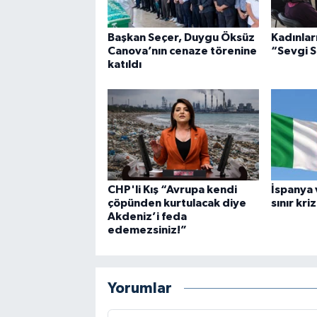
Başkan Seçer, Duygu Öksüz
Kadınlar
Canova’nın cenaze törenine
“Sevgi 
katıldı
CHP'li Kış “Avrupa kendi
İspanya 
çöpünden kurtulacak diye
sınır kriz
Akdeniz’i feda
edemezsiniz!”
Yorumlar