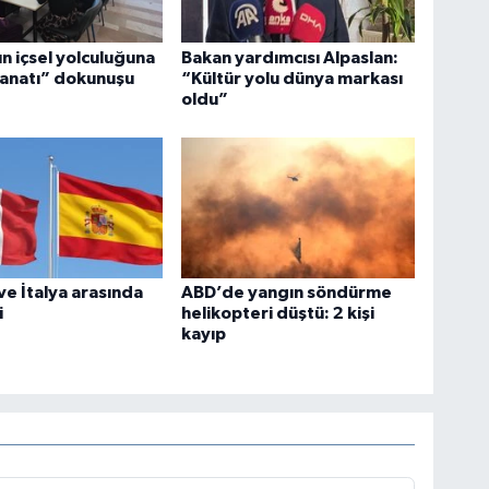
ın içsel yolculuğuna
Bakan yardımcısı Alpaslan:
Sanatı” dokunuşu
“Kültür yolu dünya markası
oldu”
ve İtalya arasında
ABD’de yangın söndürme
i
helikopteri düştü: 2 kişi
kayıp