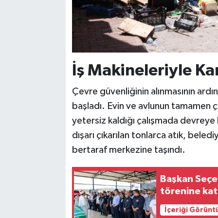
İş Makineleriyle Ka
Çevre güvenliğinin alınmasının ardınd
başladı. Evin ve avlunun tamamen ç
yetersiz kaldığı çalışmada devreye k
dışarı çıkarılan tonlarca atık, beled
bertaraf merkezine taşındı.
Başkan Seçe
törenine kat
İçeriği Görünt