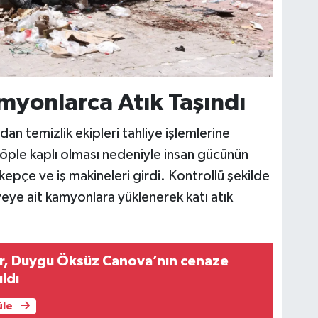
myonlarca Atık Taşındı
an temizlik ekipleri tahliye işlemlerine
öple kaplı olması nedeniyle insan gücünün
epçe ve iş makineleri girdi. Kontrollü şekilde
iyeye ait kamyonlara yüklenerek katı atık
r, Duygu Öksüz Canova’nın cenaze
ıldı
üle