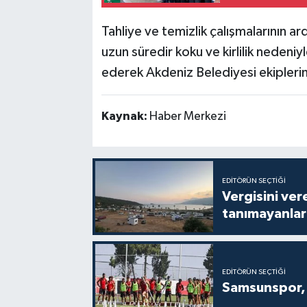
Tahliye ve temizlik çalışmalarının ar
uzun süredir koku ve kirlilik nedeni
ederek Akdeniz Belediyesi ekiplerin
Kaynak:
Haber Merkezi
EDITÖRÜN SEÇTIĞI
Vergisini ver
tanımayanlar 
EDITÖRÜN SEÇTIĞI
Samsunspor, 