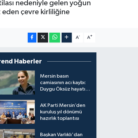
stilası nedeniyle gelen yoğun
 eden çevre kirliliğine
-
+
A
A
rend Haberler
Mersin basın
camiasının acı kaybı:
Duygu Öksüz hayatını
kaybetti
AK Parti Mersin’den
kuruluş yıl dönümü
hazırlık toplantısı
Başkan Varlıklı'dan