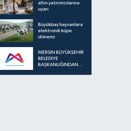
altın yatırımcılarına
uyarı
Büyükbaş hayvanlara
elektronik küpe
dönemi
MERSİN BÜYÜKŞEHİR
BELEDİYE
BAŞKANLIĞINDAN
İLAN