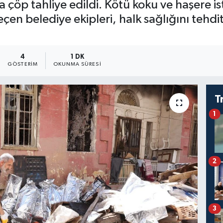
a çöp tahliye edildi. Kötü koku ve haşere i
çen belediye ekipleri, halk sağlığını tehdit
4
1 DK
GÖSTERIM
OKUNMA SÜRESI
T
1
2
3