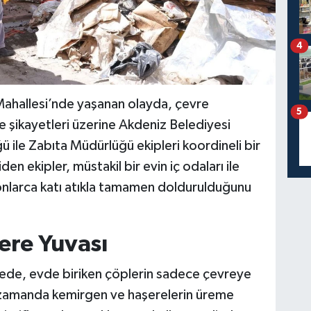
4
ahallesi’nde yaşanan olayda, çevre
5
re şikayetleri üzerine Akdeniz Belediyesi
ile Zabıta Müdürlüğü ekipleri koordineli bir
den ekipler, müstakil bir evin iç odaları ile
 tonlarca katı atıkla tamamen doldurulduğunu
ere Yuvası
emede, evde biriken çöplerin sadece çevreye
ı zamanda kemirgen ve haşerelerin üreme