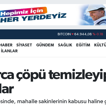
DOLAR
47,7436
%0.18
EURO
55,2510
%0.32
 HABER
SİYASET
GÜNDEM
SAĞLIK
EĞİTİM
KÜLT
 İLANLAR
STERLİN
64,4811
%0.38
GRAM ALTIN
6660.55
%0.03
BİST100
13.779
%-14
rca çöpü temizley
BITCOIN
64.944,08
%-0.18
lar
sinde, mahalle sakinlerinin kabusu haline g