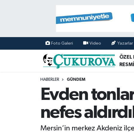
Mersin Nöbetçi Eczaneler
Mersin Hava Durumu
Foto Galeri
Video
Yazarlar
Mersin Namaz Vakitleri
ÖZEL
RESMİ
Mersin Trafik Yoğunluk Haritası
HABERLER
GÜNDEM
Süper Lig Puan Durumu ve Fikstür
Evden tonla
Tüm Manşetler
nefes aldırdı
Son Dakika Haberleri
Mersin’in merkez Akdeniz ilçe
Haber Arşivi