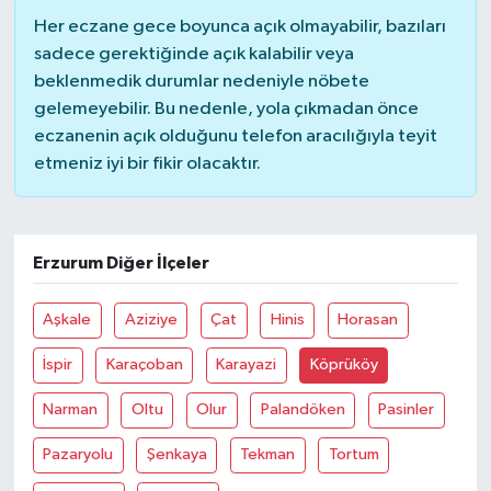
Her eczane gece boyunca açık olmayabilir, bazıları
sadece gerektiğinde açık kalabilir veya
beklenmedik durumlar nedeniyle nöbete
gelemeyebilir. Bu nedenle, yola çıkmadan önce
eczanenin açık olduğunu telefon aracılığıyla teyit
etmeniz iyi bir fikir olacaktır.
Erzurum Diğer İlçeler
Aşkale
Aziziye
Çat
Hinis
Horasan
İspir
Karaçoban
Karayazi
Köprüköy
Narman
Oltu
Olur
Palandöken
Pasinler
Pazaryolu
Şenkaya
Tekman
Tortum