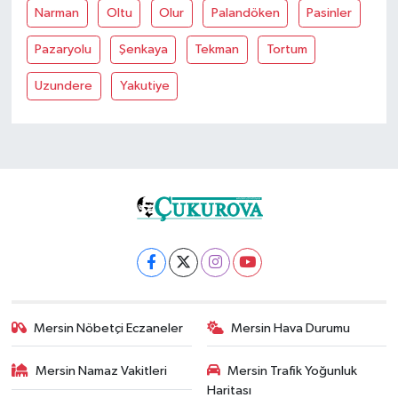
Narman
Oltu
Olur
Palandöken
Pasinler
Pazaryolu
Şenkaya
Tekman
Tortum
Uzundere
Yakutiye
Mersin Nöbetçi Eczaneler
Mersin Hava Durumu
Mersin Namaz Vakitleri
Mersin Trafik Yoğunluk
Haritası