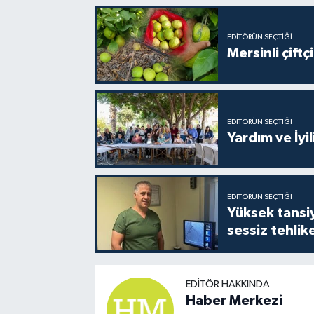
EDITÖRÜN SEÇTIĞI
Mersinli çift
EDITÖRÜN SEÇTIĞI
Yardım ve İyil
EDITÖRÜN SEÇTIĞI
Yüksek tansiy
sessiz tehlik
EDITÖR HAKKINDA
Haber Merkezi