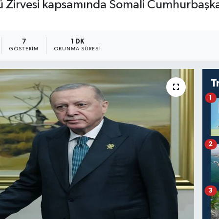
stü Zirvesi kapsamında Somali Cumhurbaş
7
1 DK
GÖSTERIM
OKUNMA SÜRESI
T
1
2
3