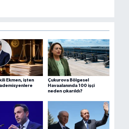
kili Ekmen, işten
Çukurova Bölgesel
kademisyenlere
Havaalanında 100 işçi
neden çıkarıldı?