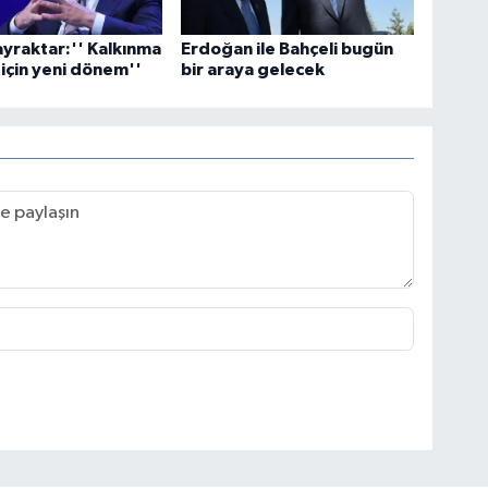
yraktar:'' Kalkınma
Erdoğan ile Bahçeli bugün
 için yeni dönem''
bir araya gelecek