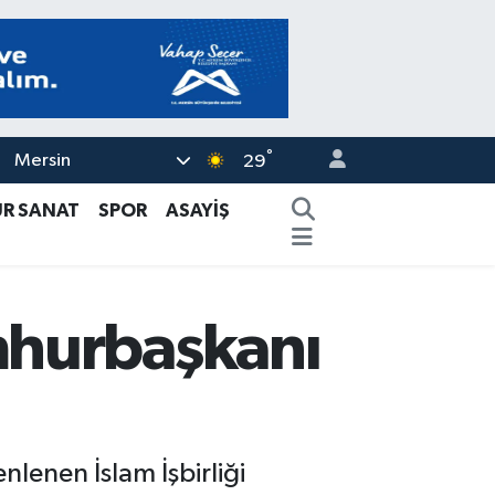
°
Mersin
29
ÜR SANAT
SPOR
ASAYİŞ
mhurbaşkanı
enen İslam İşbirliği