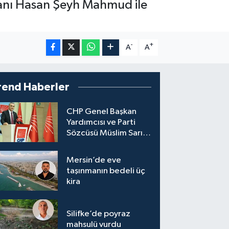
kanı Hasan Şeyh Mahmud ile
-
+
A
A
rend Haberler
CHP Genel Başkan
Yardımcısı ve Parti
Sözcüsü Müslim Sarı,
8 ile yeni il başkanı
atandığını söyledi.
Mersin’de eve
taşınmanın bedeli üç
kira
Silifke’de poyraz
mahsulü vurdu