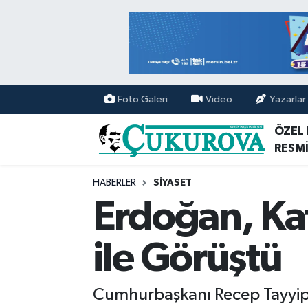
Mersin Nöbetçi Eczaneler
Mersin Hava Durumu
Foto Galeri
Video
Yazarlar
Mersin Namaz Vakitleri
ÖZEL
RESMİ
Mersin Trafik Yoğunluk Haritası
HABERLER
SİYASET
Süper Lig Puan Durumu ve Fikstür
Erdoğan, Ka
Tüm Manşetler
ile Görüştü
Son Dakika Haberleri
Cumhurbaşkanı Recep Tayyip E
Haber Arşivi