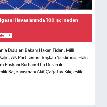
lgesel Havaalanında 100 işçi neden
üle
Dışişleri Bakanı Hakan Fidan, Milli
 Kalın, AK Parti Genel Başkan Yardımcısı Halit
m Başkanı Burhanettin Duran ile
lik Başdanışmanı Akif Çağatay Kılıç eşlik