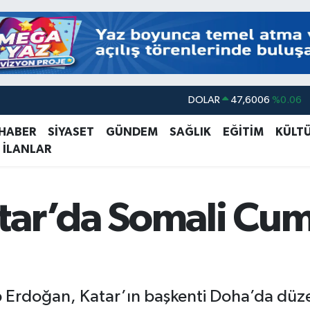
DOLAR
47,6006
%0.06
EURO
55,0250
%0.02
 HABER
SİYASET
GÜNDEM
SAĞLIK
EĞİTİM
KÜLT
 İLANLAR
STERLİN
64,2398
%0.2
GRAM ALTIN
6513.94
%0.32
BİST100
13.768
%48
tar’da Somali Cu
BITCOIN
64.602,05
%0.69
rdoğan, Katar’ın başkenti Doha’da düzenl