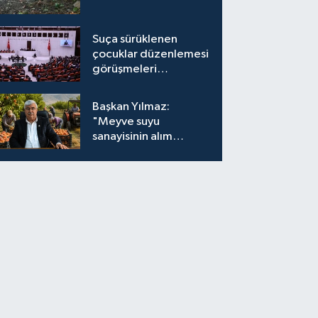
Suça sürüklenen
çocuklar düzenlemesi
görüşmeleri
tamamlandı
Başkan Yılmaz:
"Meyve suyu
sanayisinin alım
fiyatları yeniden
değerlendirilmeli''