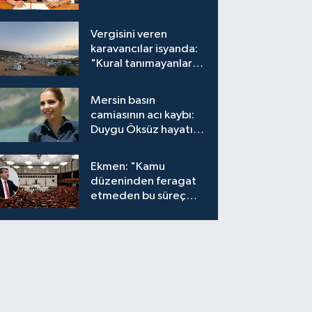
Vergisini veren
karavancılar isyanda:
"Kural tanımayanlar
hepimizi zan altında
bırakıyor"
Mersin basın
camiasının acı kaybı:
Duygu Öksüz hayatını
kaybetti
Ekmen: "Kamu
düzeninden feragat
etmeden bu süreç
meşrudur"