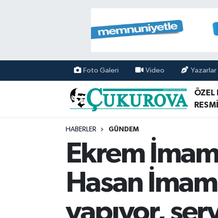
Mersin Nöbetçi Eczaneler
Mersin Hava Durumu
Foto Galeri
Video
Yazarlar
Mersin Namaz Vakitleri
ÖZEL
RESMİ
Mersin Trafik Yoğunluk Haritası
HABERLER
GÜNDEM
Süper Lig Puan Durumu ve Fikstür
Ekrem İmamo
Tüm Manşetler
Hasan İmamoğ
Son Dakika Haberleri
yapıyor, ser
Haber Arşivi