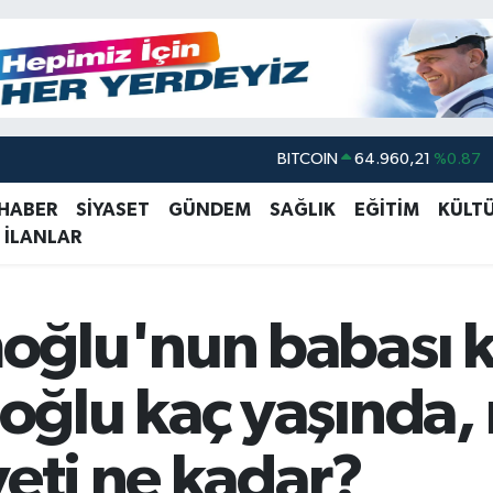
DOLAR
47,7436
%0.18
EURO
55,2510
%0.32
 HABER
SİYASET
GÜNDEM
SAĞLIK
EĞİTİM
KÜLT
 İLANLAR
STERLİN
64,4811
%0.38
GRAM ALTIN
6660.55
%0.03
BİST100
13.779
%-14
ğlu'nun babası k
BITCOIN
64.960,21
%0.87
lu kaç yaşında, ne
veti ne kadar?