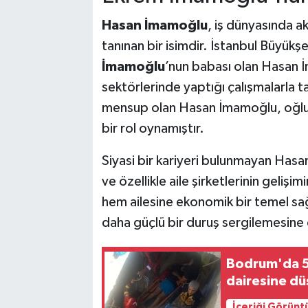
Hasan İmamoğlu
, iş dünyasında akt
tanınan bir isimdir. İstanbul Büyükş
İmamoğlu
’nun babası olan Hasan İ
sektörlerinde yaptığı çalışmalarla t
mensup olan Hasan İmamoğlu, oğlun
bir rol oynamıştır.
Siyasi bir kariyeri bulunmayan Has
ve özellikle aile şirketlerinin gelişi
hem ailesine ekonomik bir temel sa
daha güçlü bir duruş sergilemesine o
Bodrum'da 5
dairesine düş
İçeriği Görünt