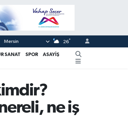
°
Mersin
26
ÜR SANAT
SPOR
ASAYİŞ
imdir?
reli, ne iş