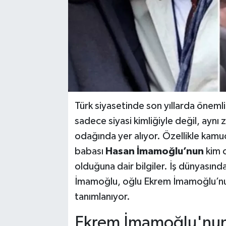
Türk siyasetinde son yıllarda önemli 
sadece siyasi kimliğiyle değil, aynı 
odağında yer alıyor. Özellikle kamu
babası
Hasan İmamoğlu’nun
kim o
olduğuna dair bilgiler. İş dünyasınd
İmamoğlu, oğlu Ekrem İmamoğlu’nun
tanımlanıyor.
Ekrem İmamoğlu'nun