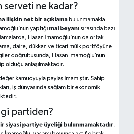
serveti ne kadar?
 ilişkin net bir açıklama
bulunmamakla
İmamoğlu’nun yaptığı
mal beyanı
sırasında bazı
ıklamalarda, Hasan İmamoğlu’nun da ortak
 arsa, daire, dükkan ve ticari mülk portföyüne
ilgiler doğrultusunda, Hasan İmamoğlu’nun
ip olduğu anlaşılmaktadır.
r değer kamuoyuyla paylaşılmamıştır. Sahip
kları, iş dünyasında sağlam bir ekonomik
ktedir.
gi partiden?
 siyasi partiye üyeliği bulunmamaktadır
.
an İmamoğlu, yaşamı boyunca aktif olarak