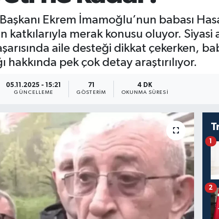
e Başkanı Ekrem İmamoğlu’nun babası Has
an katkılarıyla merak konusu oluyor. Siyasi
arısında aile desteği dikkat çekerken, 
ığı hakkında pek çok detay araştırılıyor.
05.11.2025 - 15:21
71
4 DK
GÜNCELLEME
GÖSTERIM
OKUNMA SÜRESI
T
1
2