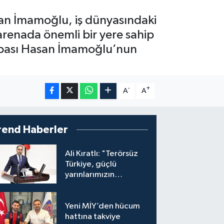
an İmamoğlu, iş dünyasındaki
 arenada önemli bir yere sahip
babası Hasan İmamoğlu’nun
-
+
A
A
rend Haberler
Ali Kıratlı: "Terörsüz
Türkiye, güçlü
yarınlarımızın
teminatıdır"
Yeni MİY’den hücum
hattına takviye