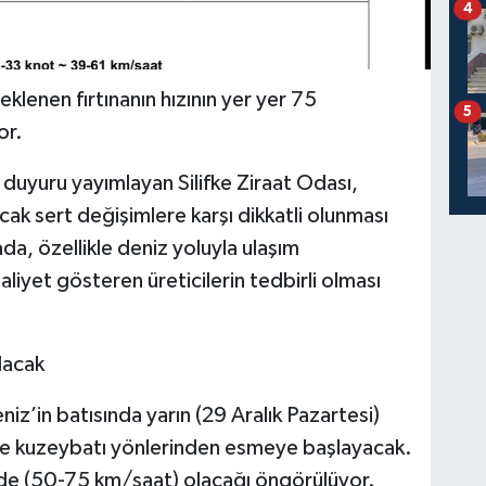
4
klenen fırtınanın hızının yer yer 75
5
or.
 duyuru yayımlayan Silifke Ziraat Odası,
ak sert değişimlere karşı dikkatli olunması
ada, özellikle deniz yoluyla ulaşım
aliyet gösteren üreticilerin tedbirli olması
lacak
z’in batısında yarın (29 Aralık Pazartesi)
ve kuzeybatı yönlerinden esmeye başlayacak.
tinde (50-75 km/saat) olacağı öngörülüyor.