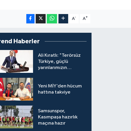
-
+
A
A
rend Haberler
Ali Kıratlı: "Terörsüz
Türkiye, güçlü
yarınlarımızın
teminatıdır"
Yeni MİY’den hücum
hattına takviye
Samsunspor,
Kasımpaşa hazırlık
maçına hazır