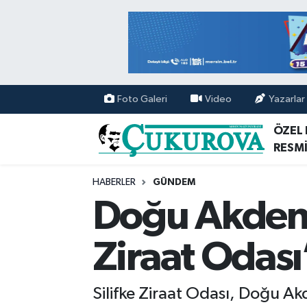
Mersin Nöbetçi Eczaneler
Mersin Hava Durumu
Foto Galeri
Video
Yazarlar
Mersin Namaz Vakitleri
ÖZEL
RESMİ
Mersin Trafik Yoğunluk Haritası
HABERLER
GÜNDEM
Süper Lig Puan Durumu ve Fikstür
Doğu Akdeniz 
Tüm Manşetler
Ziraat Odası
Son Dakika Haberleri
Silifke Ziraat Odası, Doğu Akd
Haber Arşivi