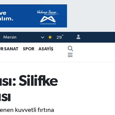
°
Mersin
29
ÜR SANAT
SPOR
ASAYİŞ
ı: Silifke
sı
enen kuvvetli fırtına