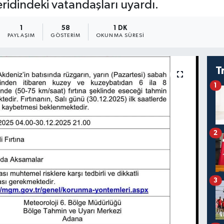
şeridindeki vatandaşları uyardı.
1
58
1 DK
PAYLAŞIM
GÖSTERIM
OKUNMA SÜRESI
T
1
2
3