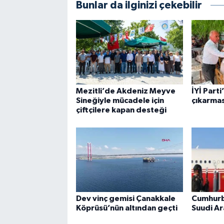
Bunlar da ilginizi çekebilir
Mezitli’de Akdeniz Meyve
İYİ Part
Sineğiyle mücadele için
çıkarmas
çiftçilere kapan desteği
Dev vinç gemisi Çanakkale
Cumhurb
Köprüsü’nün altından geçti
Suudi Ar