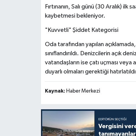
Fırtınanın, Salı günü (30 Aralık) ilk 
kaybetmesi bekleniyor.
"Kuvvetli" Şiddet Kategorisi
Oda tarafından yapılan açıklamada, 
sınıflandırıldı. Denizcilerin açık d
vatandaşların ise çatı uçması veya ağ
duyarlı olmaları gerektiği hatırlatıldı
Kaynak:
Haber Merkezi
EDITÖRÜN SEÇTIĞI
Vergisini ver
tanımayanlar 