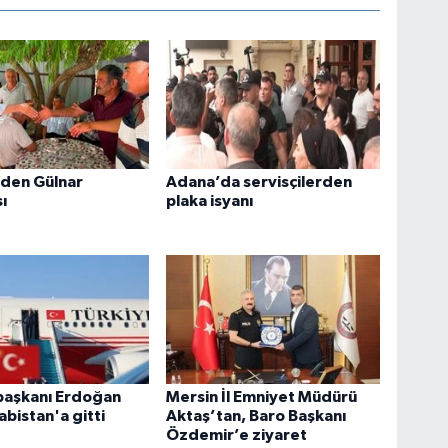
i’den Gülnar
Adana’da servisçilerden
ı
plaka isyanı
aşkanı Erdoğan
Mersin İl Emniyet Müdürü
abistan'a gitti
Aktaş’tan, Baro Başkanı
Özdemir’e ziyaret