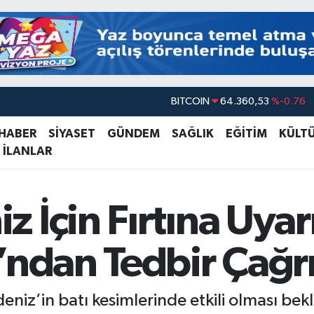
BITCOIN
64.360,53
%-0.76
DOLAR
47,7069
%0.17
 HABER
SİYASET
GÜNDEM
SAĞLIK
EĞİTİM
KÜLT
 İLANLAR
EURO
55,0265
%0.01
STERLİN
64,1897
%0.02
GRAM ALTIN
6618.49
%2.12
İçin Fırtına Uyarıs
BİST100
13.887
%64
’ndan Tedbir Çağrı
eniz’in batı kesimlerinde etkili olması bekl