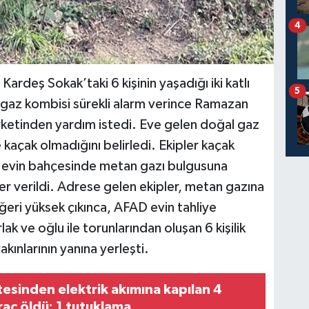
4
Kardeş Sokak’taki 6 kişinin yaşadığı iki katlı
5
gaz kombisi sürekli alarm verince Ramazan
irketinden yardım istedi. Eve gelen doğal gaz
 kaçak olmadığını belirledi. Ekipler kaçak
e evin bahçesinde metan gazı bulgusuna
r verildi. Adrese gelen ekipler, metan gazına
eri yüksek çıkınca, AFAD evin tahliye
k ve oğlu ile torunlarından oluşan 6 kişilik
akınlarının yanına yerleşti.
itesinden elektrik akımına kapılan 4
raç öldü; 1 tutuklama