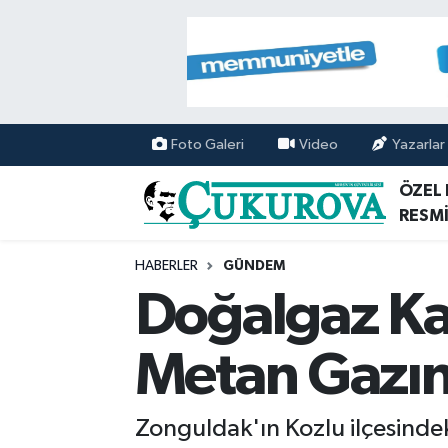
Mersin Nöbetçi Eczaneler
Mersin Hava Durumu
Foto Galeri
Video
Yazarlar
Mersin Namaz Vakitleri
ÖZEL
RESMİ
Mersin Trafik Yoğunluk Haritası
HABERLER
GÜNDEM
Süper Lig Puan Durumu ve Fikstür
Doğalgaz Kaç
Tüm Manşetler
Metan Gazın
Son Dakika Haberleri
Zonguldak'ın Kozlu ilçesindek
Haber Arşivi