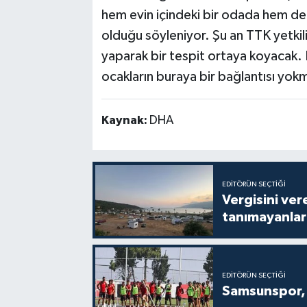
hem evin içindeki bir odada hem de
olduğu söyleniyor. Şu an TTK yetkil
yaparak bir tespit ortaya koyacak. 
ocakların buraya bir bağlantısı yokm
Kaynak:
DHA
EDITÖRÜN SEÇTIĞI
Vergisini ver
tanımayanlar 
EDITÖRÜN SEÇTIĞI
Samsunspor, 