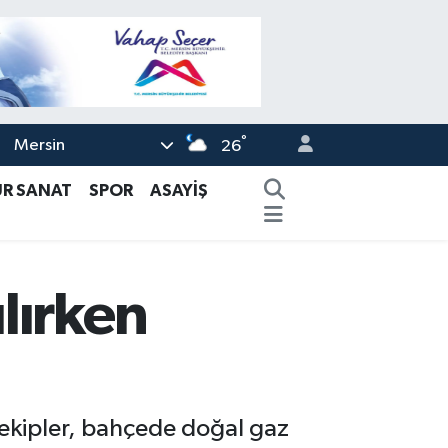
°
Mersin
26
ÜR SANAT
SPOR
ASAYİŞ
lırken
 ekipler, bahçede doğal gaz