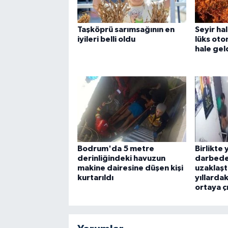
Taşköprü sarımsağının en
Seyir ha
iyileri belli oldu
lüks oto
hale gel
Bodrum'da 5 metre
Birlikte 
derinliğindeki havuzun
darbede
makine dairesine düşen kişi
uzaklaşt
kurtarıldı
yıllarda
ortaya çı