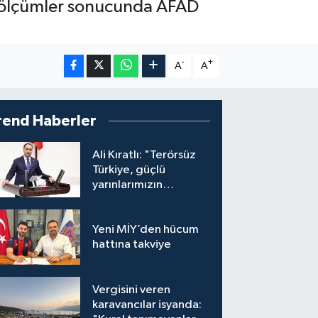
n ölçümler sonucunda AFAD
-
+
A
A
rend Haberler
Ali Kıratlı: "Terörsüz
Türkiye, güçlü
yarınlarımızın
teminatıdır"
Yeni MİY’den hücum
hattına takviye
Vergisini veren
karavancılar isyanda: