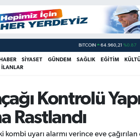
DOLAR
47,7436
%0.18
EURO
55,2510
%0.32
 HABER
SİYASET
GÜNDEM
SAĞLIK
EĞİTİM
KÜLT
 İLANLAR
STERLİN
64,4811
%0.38
GRAM ALTIN
6660.55
%0.03
BİST100
13.779
%-14
ağı Kontrolü Yapı
BITCOIN
64.960,21
%0.87
a Rastlandı
i kombi uyarı alarmı verince eve çağırılan