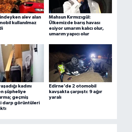
lindeyken alev alan
Mahsun Kırmızıgül:
mobil kullanılmaz
Ülkemizde barış havası
di
esiyor umarım kalıcı olur,
umarım yapıcı olur
yaşadığı kadını
Edirne’de 2 otomobil
n şüpheliye
kavşakta çarpıştı: 9 ağır
ırma; geçmiş
yaralı
ki darp görüntüleri
ktı