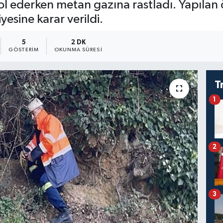
rol ederken metan gazına rastladı. Yapıla
iyesine karar verildi.
5
2 DK
GÖSTERIM
OKUNMA SÜRESI
T
1
2
3