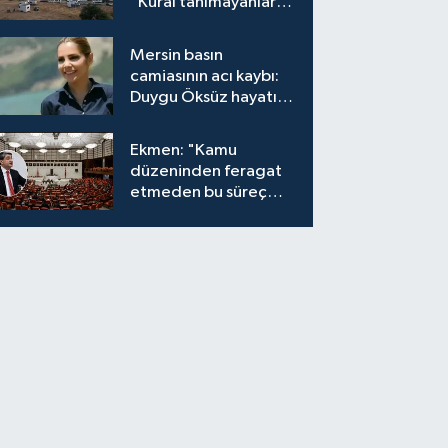
"Kural tanımayanlar
hepimizi zan altında
bırakıyor"
Mersin basın
camiasının acı kaybı:
Duygu Öksüz hayatını
kaybetti
Ekmen: "Kamu
düzeninden feragat
etmeden bu süreç
meşrudur"