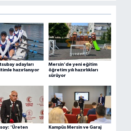
tsubay adayları
Mersin'de yeni eğitim
itimle hazırlanıyor
öğretim yılı hazırlıkları
sürüyor
soy: 'Üreten
Kampüs Mersin ve Garaj