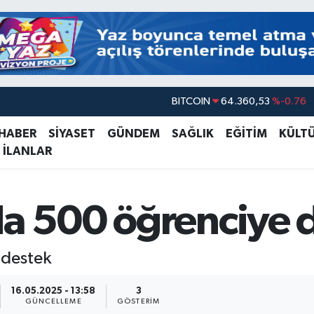
BITCOIN
64.360,53
%-0.76
DOLAR
47,7069
%0.17
 HABER
SİYASET
GÜNDEM
SAĞLIK
EĞİTİM
KÜLT
EURO
55,0265
%0.01
 İLANLAR
STERLİN
64,1897
%0.02
GRAM ALTIN
6574.81
%1.44
da 500 öğrenciye 
BİST100
13.887
%64
 destek
16.05.2025 - 13:58
3
GÜNCELLEME
GÖSTERIM