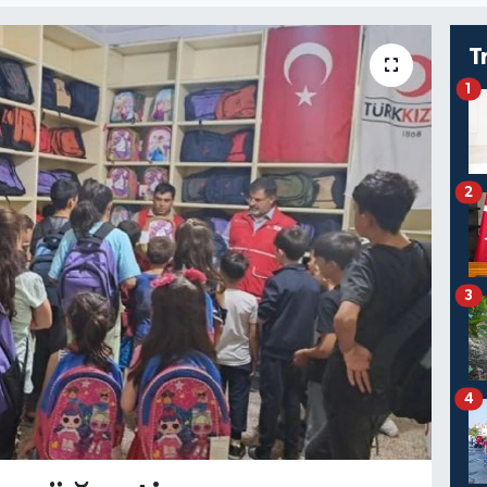
T
1
2
3
4