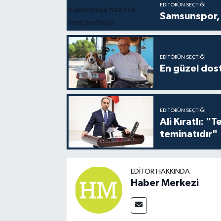
EDITÖRÜN SEÇTIĞI
Samsunspor, 
EDITÖRÜN SEÇTIĞI
En güzel dost
EDITÖRÜN SEÇTIĞI
Ali Kıratlı: "
teminatıdır"
EDITÖR HAKKINDA
Haber Merkezi