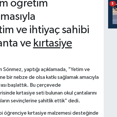
im öğretim
5
masıyla
tim ve ihtiyaç sahibi
anta ve
kırtasiye
han Sönmez, yaptığı açıklamada, "Yetim ve
rine bir nebze de olsa katkı sağlamak amacıyla
ası başlattık. Bu çerçevede
risinde kırtasiye seti bulunan okul çantalarını
ın sevinçlerine şahitlik ettik" dedi.
ibi öğrenciye kırtasiye malzemesi desteğinde