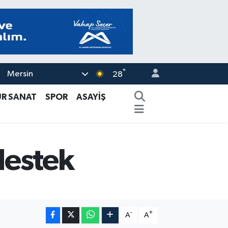
°
Mersin
28
ÜR SANAT
SPOR
ASAYİŞ
destek
-
+
A
A