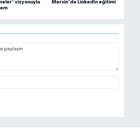
eler' vizyonuyla
Mersin'de LinkedIn eğitimi
nem