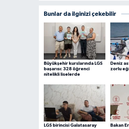
Bunlar da ilginizi çekebilir
Büyükşehir kurslarında LGS
Deniz as
başarısı: 328 öğrenci
zorlu eğ
nitelikli liselerde
LGS birincisi Galatasaray
Bakan Er