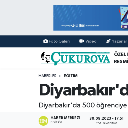
Mersin Nöbetçi Eczaneler
Mersin Hava Durumu
Foto Galeri
Video
Yazarlar
Mersin Namaz Vakitleri
ÖZEL
RESMİ
Mersin Trafik Yoğunluk Haritası
HABERLER
EĞİTİM
Süper Lig Puan Durumu ve Fikstür
Diyarbakır'
Tüm Manşetler
Diyarbakır'da 500 öğrenciye
Son Dakika Haberleri
HABER MERKEZI
30.09.2023 - 17:51
EDITÖR
Haber Arşivi
YAYINLANMA