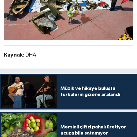
Kaynak:
DHA
Müzik ve hikaye buluştu
türkülerin gizemi aralandı
Mersinli çiftçi pahalı üretiyor
ucuza bile satamıyor