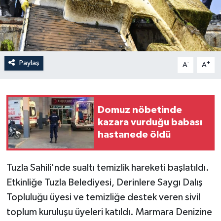
Paylaş
-
+
A
A
Domuz nöbetinde
kazara vurduğu babası
hastanede öldü
Tuzla Sahili'nde sualtı temizlik hareketi başlatıldı.
Etkinliğe Tuzla Belediyesi, Derinlere Saygı Dalış
Topluluğu üyesi ve temizliğe destek veren sivil
toplum kuruluşu üyeleri katıldı. Marmara Denizine