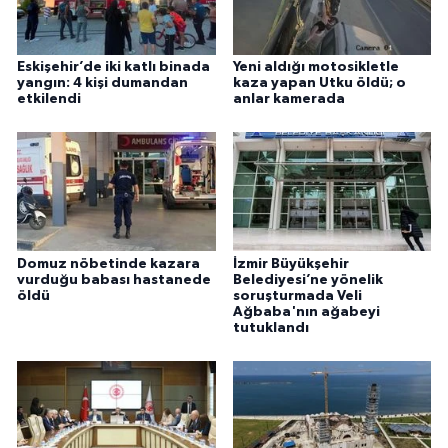
Eskişehir’de iki katlı binada
Yeni aldığı motosikletle
yangın: 4 kişi dumandan
kaza yapan Utku öldü; o
etkilendi
anlar kamerada
Domuz nöbetinde kazara
İzmir Büyükşehir
vurduğu babası hastanede
Belediyesi’ne yönelik
öldü
soruşturmada Veli
Ağbaba'nın ağabeyi
tutuklandı