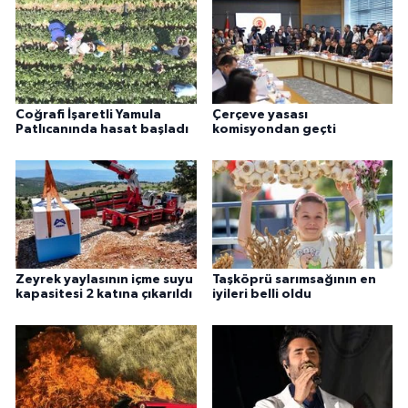
Coğrafi İşaretli Yamula
Çerçeve yasası
Patlıcanında hasat başladı
komisyondan geçti
Zeyrek yaylasının içme suyu
Taşköprü sarımsağının en
kapasitesi 2 katına çıkarıldı
iyileri belli oldu