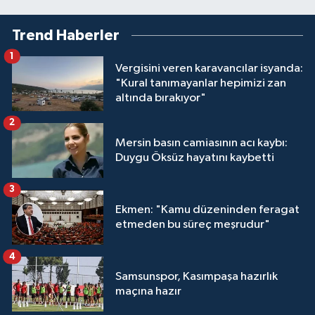
Trend Haberler
1
Vergisini veren karavancılar isyanda:
"Kural tanımayanlar hepimizi zan
altında bırakıyor"
2
Mersin basın camiasının acı kaybı:
Duygu Öksüz hayatını kaybetti
3
Ekmen: "Kamu düzeninden feragat
etmeden bu süreç meşrudur"
4
Samsunspor, Kasımpaşa hazırlık
maçına hazır