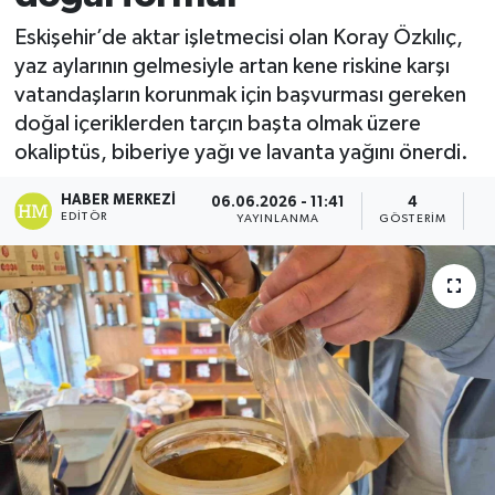
Eskişehir’de aktar işletmecisi olan Koray Özkılıç,
yaz aylarının gelmesiyle artan kene riskine karşı
vatandaşların korunmak için başvurması gereken
doğal içeriklerden tarçın başta olmak üzere
okaliptüs, biberiye yağı ve lavanta yağını önerdi.
HABER MERKEZI
06.06.2026 - 11:41
4
EDITÖR
YAYINLANMA
GÖSTERIM
O