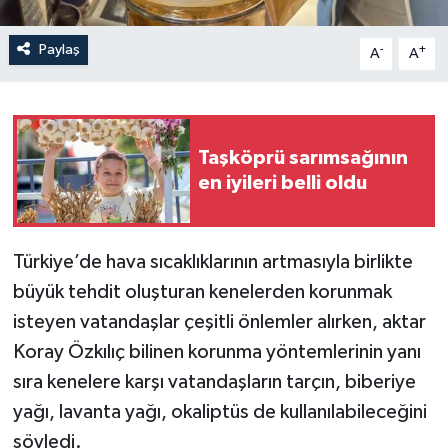
Paylaş
-
+
A
A
Taşköprü sarımsağının
en iyileri belli oldu
Türkiye’de hava sıcaklıklarının artmasıyla birlikte
büyük tehdit oluşturan kenelerden korunmak
isteyen vatandaşlar çeşitli önlemler alırken, aktar
Koray Özkılıç bilinen korunma yöntemlerinin yanı
sıra kenelere karşı vatandaşların tarçın, biberiye
yağı, lavanta yağı, okaliptüs de kullanılabileceğini
söyledi.