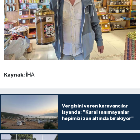
Kaynak:
İHA
Vergisini veren karavancılar
isyanda: "Kural tanımayanlar
hepimizi zan altında bırakıyor"