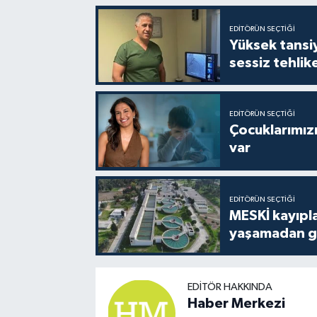
EDITÖRÜN SEÇTIĞI
Yüksek tansiy
sessiz tehlik
EDITÖRÜN SEÇTIĞI
Çocuklarımızı
var
EDITÖRÜN SEÇTIĞI
MESKİ kayıpla
yaşamadan ge
EDITÖR HAKKINDA
Haber Merkezi