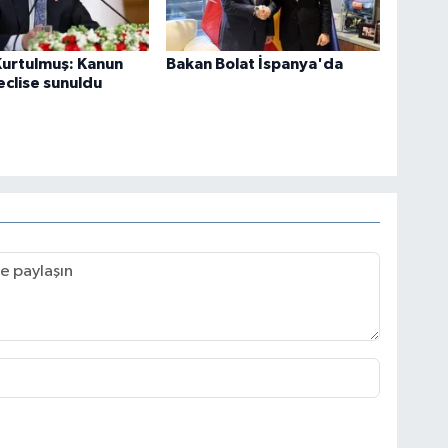
Kurtulmuş: Kanun
Bakan Bolat İspanya'da
meclise sunuldu