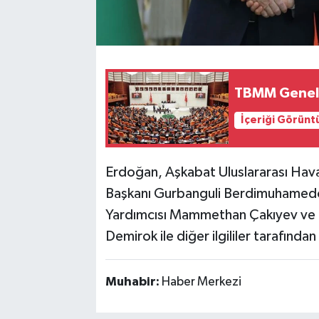
TBMM Genel 
İçeriği Görünt
Erdoğan, Aşkabat Uluslararası Hav
Başkanı Gurbanguli Berdimuhamedo
Yardımcısı Mammethan Çakıyev ve T
Demirok ile diğer ilgililer tarafından
Muhabir:
Haber Merkezi