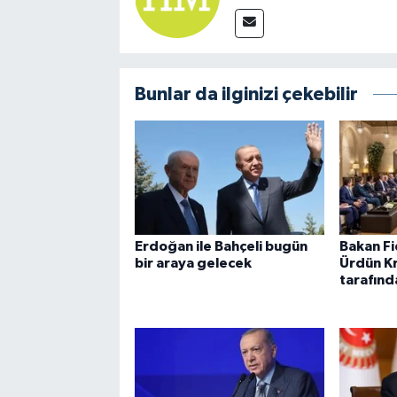
Bunlar da ilginizi çekebilir
Erdoğan ile Bahçeli bugün
Bakan F
bir araya gelecek
Ürdün Kr
tarafınd