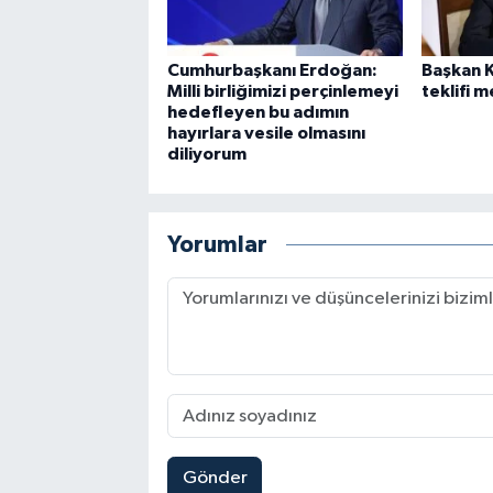
Cumhurbaşkanı Erdoğan:
Başkan 
Milli birliğimizi perçinlemeyi
teklifi 
hedefleyen bu adımın
hayırlara vesile olmasını
diliyorum
Yorumlar
Gönder