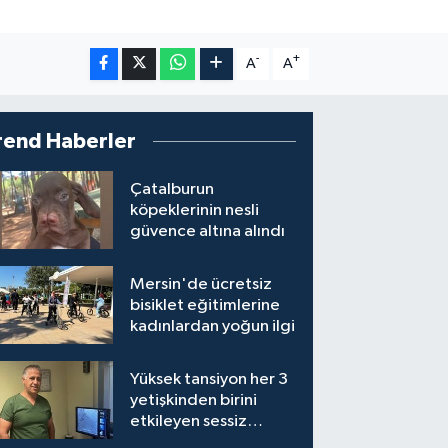
-
+
A
A
rend Haberler
Çatalburun
köpeklerinin nesli
güvence altına alındı
Mersin'de ücretsiz
bisiklet eğitimlerine
kadınlardan yoğun ilgi
Yüksek tansiyon her 3
yetişkinden birini
etkileyen sessiz
tehlike