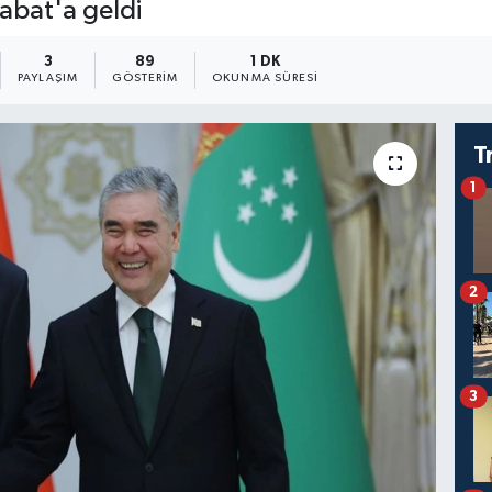
abat'a geldi
3
89
1 DK
PAYLAŞIM
GÖSTERIM
OKUNMA SÜRESI
T
1
2
3