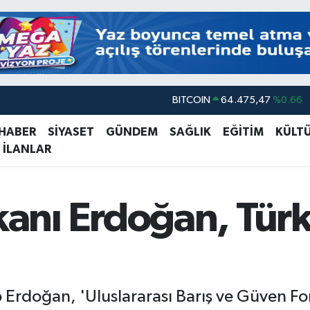
BITCOIN
64.475,47
%0.66
DOLAR
47,5986
%0.06
 HABER
SİYASET
GÜNDEM
SAĞLIK
EĞİTİM
KÜLT
 İLANLAR
EURO
55,0700
%0.1
STERLİN
64,2438
%0.21
GRAM ALTIN
6518.23
%0.39
nı Erdoğan, Tür
BİST100
13.703
%0
Erdoğan, 'Uluslararası Barış ve Güven F