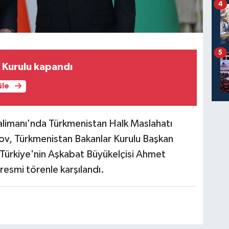
4
5
Kurulu kapandı
üle
alimanı'nda Türkmenistan Halk Maslahatı
v, Türkmenistan Bakanlar Kurulu Başkan
ürkiye'nin Aşkabat Büyükelçisi Ahmet
 resmi törenle karşılandı.