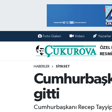
Mersin Nöbetçi Eczaneler
Mersin Hava Durumu
Foto Galeri
Video
Yazarlar
Mersin Namaz Vakitleri
ÖZEL
RESMİ
Mersin Trafik Yoğunluk Haritası
HABERLER
SİYASET
Süper Lig Puan Durumu ve Fikstür
Cumhurbaşka
Tüm Manşetler
gitti
Son Dakika Haberleri
Cumhurbaşkanı Recep Tayyip 
Haber Arşivi