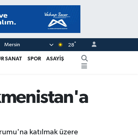
°
Mersin
28
ÜR SANAT
SPOR
ASAYİŞ
kmenistan'a
orumu'na katılmak üzere