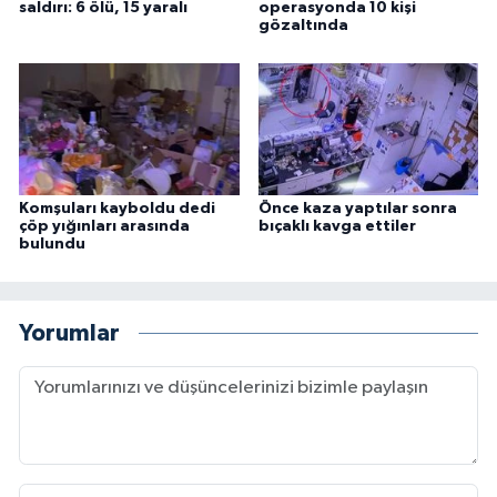
saldırı: 6 ölü, 15 yaralı
operasyonda 10 kişi
gözaltında
Komşuları kayboldu dedi
Önce kaza yaptılar sonra
çöp yığınları arasında
bıçaklı kavga ettiler
bulundu
Yorumlar