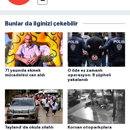
Bunlar da ilginizi çekebilir
71 yaşında ekmek
O ilde eş zamanlı
mücadelesi can aldı
operasyon: 8 şüpheli
yakalandı
Tayland'da okula silahlı
Korsan otoparkçılara