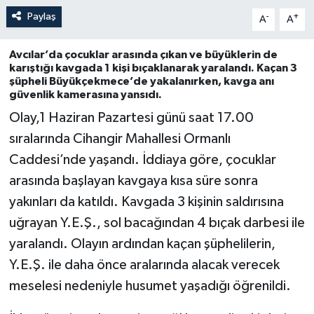
Paylaş
-
+
A
A
Avcılar’da çocuklar arasında çıkan ve büyüklerin de
karıştığı kavgada 1 kişi bıçaklanarak yaralandı. Kaçan 3
şüpheli Büyükçekmece’de yakalanırken, kavga anı
güvenlik kamerasına yansıdı.
Olay,1 Haziran Pazartesi günü saat 17.00
sıralarında Cihangir Mahallesi Ormanlı
Caddesi’nde yaşandı. İddiaya göre, çocuklar
arasında başlayan kavgaya kısa süre sonra
yakınları da katıldı. Kavgada 3 kişinin saldırısına
uğrayan Y.E.Ş., sol bacağından 4 bıçak darbesi ile
yaralandı. Olayın ardından kaçan şüphelilerin,
Y.E.Ş. ile daha önce aralarında alacak verecek
meselesi nedeniyle husumet yaşadığı öğrenildi.