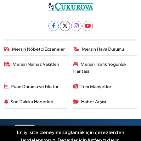
Mersin Nöbetçi Eczaneler
Mersin Hava Durumu
Mersin Namaz Vakitleri
Mersin Trafik Yoğunluk
Haritası
Puan Durumu ve Fikstür
Tüm Manşetler
Son Dakika Haberleri
Haber Arşivi
RSS
Copyright © 2025. Her hakkı saklıdır.
En iyi site deneyimi sağlamak için çerezlerden
faydalanıyoruz. Detaylar için lütfen tıklayın.