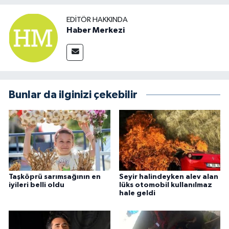
EDITÖR HAKKINDA
Haber Merkezi
Bunlar da ilginizi çekebilir
Taşköprü sarımsağının en
Seyir halindeyken alev alan
iyileri belli oldu
lüks otomobil kullanılmaz
hale geldi