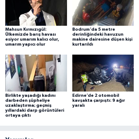
Mahsun Kırmızıgül:
Bodrum'da 5 metre
Ülkemizde barış havası
derinliğindeki havuzun
esiyor umarım kalıcı olur,
makine dairesine düşen kişi
umarım yapıcı olur
kurtarıldı
Birlikte yaşadığı kadını
Edirne’de 2 otomobil
darbeden şüpheliye
kavşakta çarpıştı: 9 ağır
uzaklaştırma; geçmiş
yaralı
yıllardaki darp görüntüleri
ortaya çıktı