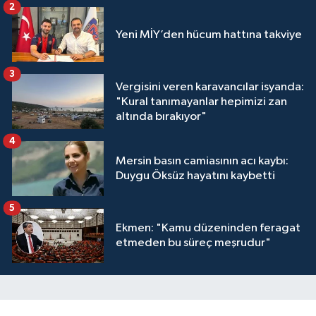
2
Yeni MİY’den hücum hattına takviye
3
Vergisini veren karavancılar isyanda:
"Kural tanımayanlar hepimizi zan
altında bırakıyor"
4
Mersin basın camiasının acı kaybı:
Duygu Öksüz hayatını kaybetti
5
Ekmen: "Kamu düzeninden feragat
etmeden bu süreç meşrudur"