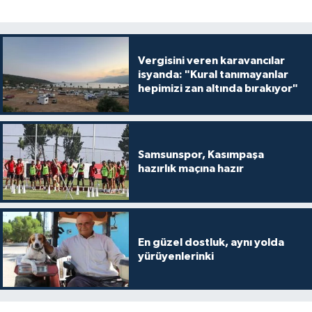
Vergisini veren karavancılar
isyanda: "Kural tanımayanlar
hepimizi zan altında bırakıyor"
Samsunspor, Kasımpaşa
hazırlık maçına hazır
En güzel dostluk, aynı yolda
yürüyenlerinki