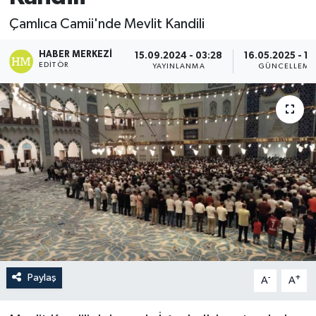
Çamlıca Camii'nde Mevlit Kandili
HABER MERKEZI
15.09.2024 - 03:28
16.05.2025 - 13
EDITÖR
YAYINLANMA
GÜNCELLEME
Paylaş
-
+
A
A