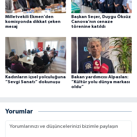
Milletvekili Ekmen’den
Başkan Seçer, Duygu Öksüz
komisyonda dikkat çeken
Canova’nın cenaze
mesaj
törenine katıldı
Kadınların içsel yolculuğuna
Bakan yardımcısı Alpaslan:
“Sevgi Sanatı” dokunuşu
“Kültür yolu dünya markası
oldu”
Yorumlar