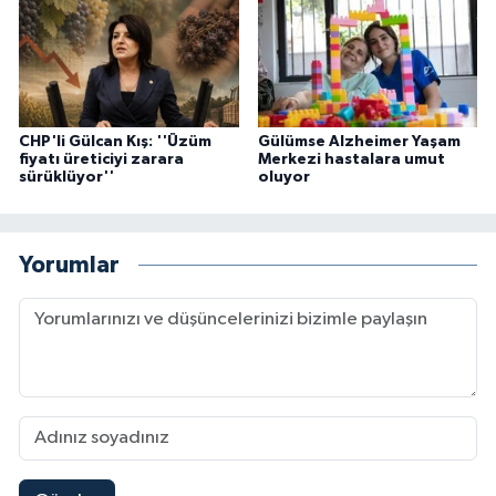
CHP'li Gülcan Kış: ''Üzüm
Gülümse Alzheimer Yaşam
fiyatı üreticiyi zarara
Merkezi hastalara umut
sürüklüyor''
oluyor
Yorumlar