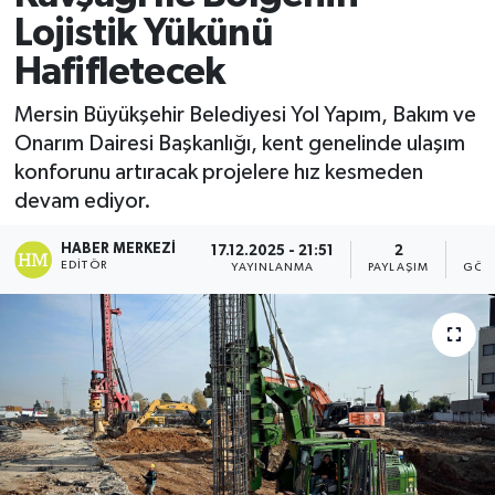
Lojistik Yükünü
Hafifletecek
Mersin Büyükşehir Belediyesi Yol Yapım, Bakım ve
Onarım Dairesi Başkanlığı, kent genelinde ulaşım
konforunu artıracak projelere hız kesmeden
devam ediyor.
HABER MERKEZI
17.12.2025 - 21:51
2
EDITÖR
YAYINLANMA
PAYLAŞIM
GÖS