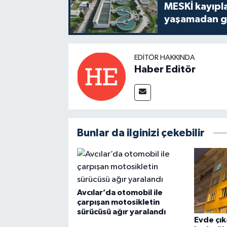
MESKİ kayıpla
yaşamadan ge
EDITÖR HAKKINDA
Haber Editör
Bunlar da ilginizi çekebilir
Avcılar’da otomobil ile
çarpışan motosikletin
sürücüsü ağır yaralandı
Evde çık