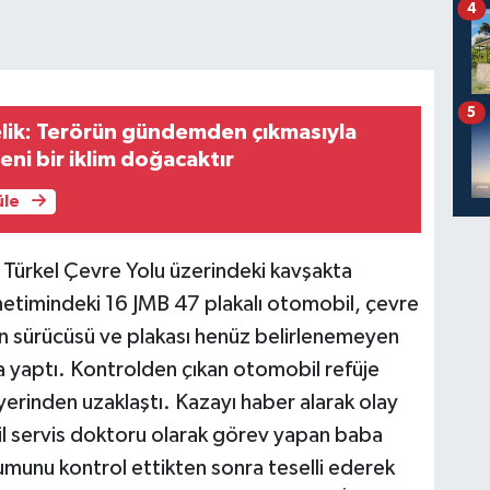
4
5
Çelik: Terörün gündemden çıkmasıyla
eni bir iklim doğacaktır
üle
 Türkel Çevre Yolu üzerindeki kavşakta
etimindeki 16 JMB 47 plakalı otomobil, çevre
len sürücüsü ve plakası henüz belirlenemeyen
yaptı. Kontrolden çıkan otomobil refüje
yerinden uzaklaştı. Kazayı haber alarak olay
il servis doktoru olarak görev yapan baba
umunu kontrol ettikten sonra teselli ederek