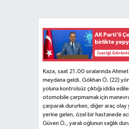
AK Parti'li 
birlikte yepy
İçeriği Görünt
Kaza, saat 21.00 sıralarında Ahmet
meydana geldi. Gökhan Ö. (22) yön
yoluna kontrolsüz çıktığı iddia edi
otomobile çarpmamak için manevra 
çarparak dururken, diğer araç olay 
yerine gelen, özel bir hastanede ac
Güven Ö., yaralı oğlunun sağlık dur