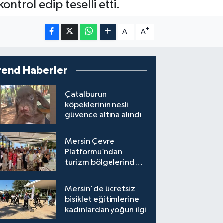
trol edip teselli etti.
-
+
A
A
rend Haberler
Çatalburun
köpeklerinin nesli
güvence altına alındı
Mersin Çevre
Platformu’ndan
turizm bölgelerinde
inşaat yasağı çağrısı
Mersin'de ücretsiz
bisiklet eğitimlerine
kadınlardan yoğun ilgi