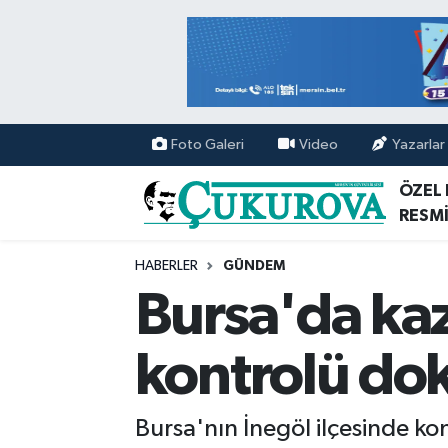
Mersin Nöbetçi Eczaneler
Mersin Hava Durumu
Foto Galeri
Video
Yazarlar
Mersin Namaz Vakitleri
ÖZEL
RESMİ
Mersin Trafik Yoğunluk Haritası
HABERLER
GÜNDEM
Süper Lig Puan Durumu ve Fikstür
Bursa'da kaz
Tüm Manşetler
kontrolü dok
Son Dakika Haberleri
Bursa'nın İnegöl ilçesinde ko
Haber Arşivi