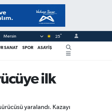
°
Mersin
25
ÜR SANAT
SPOR
ASAYİŞ
ücüye ilk
 sürücüsü yaralandı. Kazayı