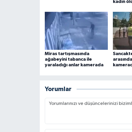
kadın öl
Miras tartışmasında
Sancakt
ağabeyini tabanca ile
arasında
yaraladığı anlar kamerada
kamera
Yorumlar