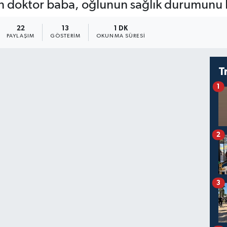
n doktor baba, oğlunun sağlık durumunu kon
22
13
1 DK
PAYLAŞIM
GÖSTERIM
OKUNMA SÜRESI
T
1
2
3