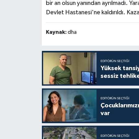
bir an olsun yanından ayrılmadı. Yar
Devlet Hastanesi'ne kaldırıldı. Kazay
Kaynak:
dha
EDITÖRÜN SEÇTIĞI
Yüksek tansiy
sessiz tehlik
EDITÖRÜN SEÇTIĞI
Çocuklarımızı
var
EDITÖRÜN SEÇTIĞI