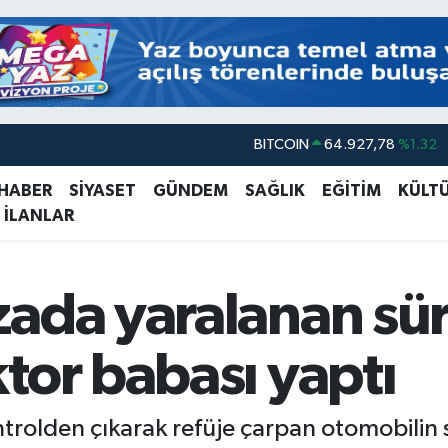
BITCOIN
64.927,78
%1.32
DOLAR
47,5971
%0.05
 HABER
SİYASET
GÜNDEM
SAĞLIK
EĞİTİM
KÜLT
 İLANLAR
EURO
55,1336
%0.18
STERLİN
64,2534
%0.22
GRAM ALTIN
6527.85
%0.54
ada yaralanan sür
BİST100
13.703
%11
tor babası yaptı
ntrolden çıkarak refüje çarpan otomobilin