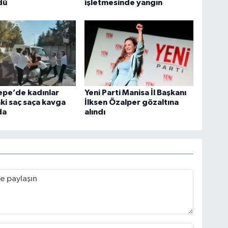
dü
işletmesinde yangın
epe’de kadınlar
Yeni Parti Manisa İl Başkanı
ki saç saça kavga
İlksen Özalper gözaltına
da
alındı