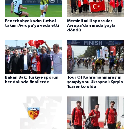
Fenerbahçe kadın futbol
Mersinli milli sporcular
takımı Avrupa’ya veda etti
Avrupa’dan madalyayla
döndü
Bakan Bak: Türkiye sporun
Tour Of Kahramanmaraş’ın
her dalında finallerde
şampiyonu Ukraynalı Kyrylo
Tsarenko oldu