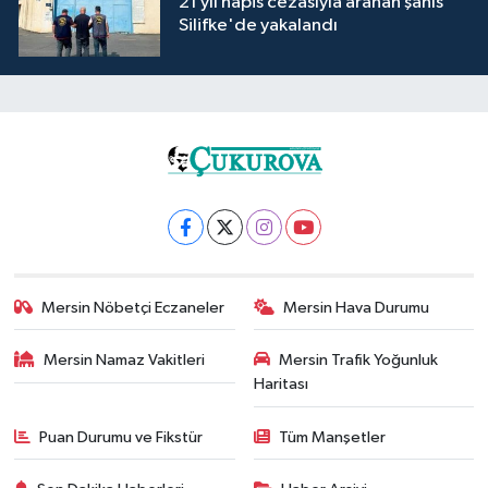
21 yıl hapis cezasıyla aranan şahıs
Silifke'de yakalandı
Mersin Nöbetçi Eczaneler
Mersin Hava Durumu
Mersin Namaz Vakitleri
Mersin Trafik Yoğunluk
Haritası
Puan Durumu ve Fikstür
Tüm Manşetler