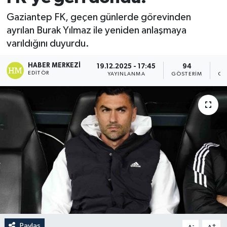
Gaziantep FK, geçen günlerde görevinden
ayrılan Burak Yılmaz ile yeniden anlaşmaya
varıldığını duyurdu.
HABER MERKEZI
19.12.2025 - 17:45
94
EDITÖR
YAYINLANMA
GÖSTERIM
OK
Paylaş
-
+