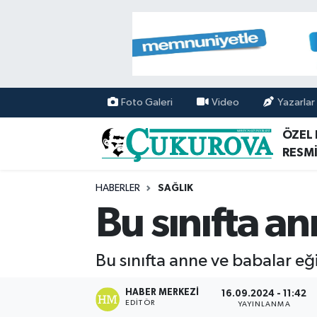
Mersin Nöbetçi Eczaneler
Mersin Hava Durumu
Foto Galeri
Video
Yazarlar
Mersin Namaz Vakitleri
ÖZEL
RESMİ
Mersin Trafik Yoğunluk Haritası
HABERLER
SAĞLIK
Süper Lig Puan Durumu ve Fikstür
Bu sınıfta an
Tüm Manşetler
Bu sınıfta anne ve babalar eği
Son Dakika Haberleri
HABER MERKEZI
16.09.2024 - 11:42
EDITÖR
Haber Arşivi
YAYINLANMA