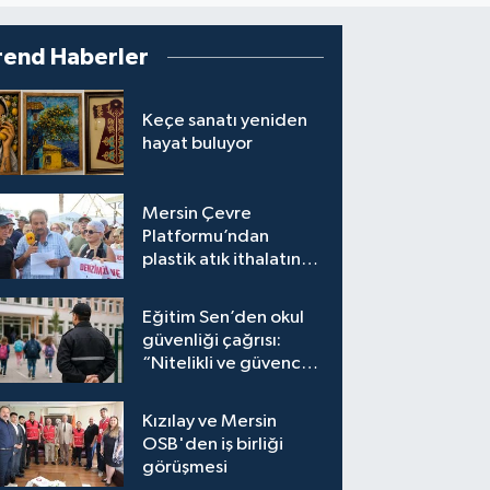
rend Haberler
Keçe sanatı yeniden
hayat buluyor
Mersin Çevre
Platformu’ndan
plastik atık ithalatına
tepki
Eğitim Sen’den okul
güvenliği çağrısı:
“Nitelikli ve güvenceli
personel istiyoruz”
Kızılay ve Mersin
OSB'den iş birliği
görüşmesi