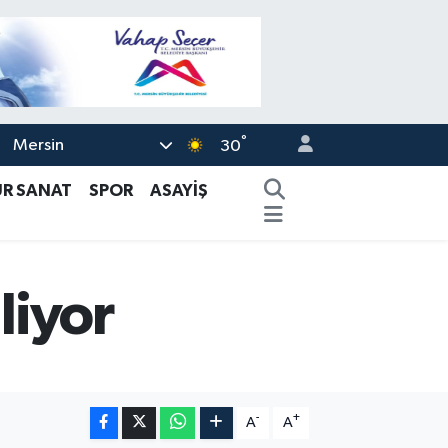
°
Mersin
30
ÜR SANAT
SPOR
ASAYİŞ
liyor
-
+
A
A