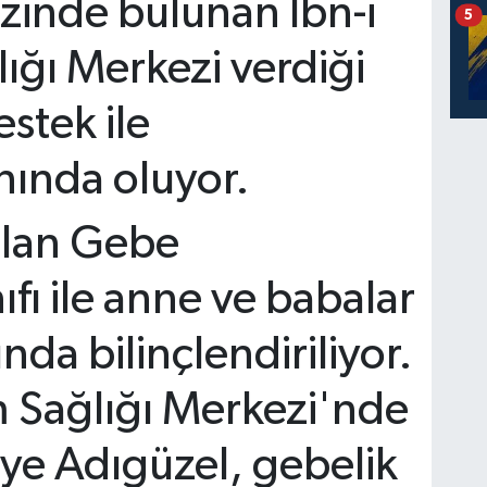
zinde bulunan İbn-i
5
ığı Merkezi verdiği
estek ile
nında oluyor.
ulan Gebe
ıfı ile anne ve babalar
da bilinçlendiriliyor.
m Sağlığı Merkezi'nde
iye Adıgüzel, gebelik