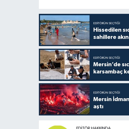
EDITÖRÜN SEÇTIĞI
Hissedilen sı
sahillere akın
EDITÖRÜN SEÇTIĞI
Mersin’de sıc
karsambaç ke
EDITÖRÜN SEÇTIĞI
Mersin İdmany
aştı
EDITÖR HAKKINDA