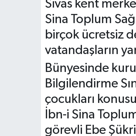
Sivas kent merke
Sina Toplum Sağl
birçok ücretsiz d
vatandaşların ya
Bünyesinde kur
Bilgilendirme Sın
çocukları konusun
İbn-i Sina Toplu
görevli Ebe Şükr