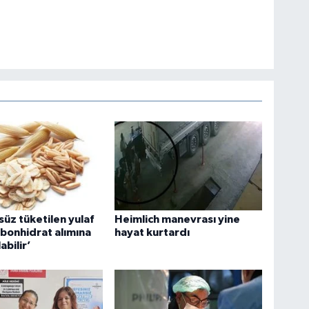
süz tüketilen yulaf
Heimlich manevrası yine
rbonhidrat alımına
hayat kurtardı
abilir’