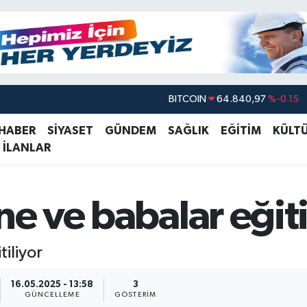
DOLAR
47,7436
%0.18
EURO
55,2510
%0.32
 HABER
SİYASET
GÜNDEM
SAĞLIK
EĞİTİM
KÜLT
 İLANLAR
STERLİN
64,4811
%0.38
GRAM ALTIN
6660.55
%0
BİST100
13.779
%-14
ne ve babalar eğiti
BITCOIN
64.840,97
%-0.15
tiliyor
16.05.2025 - 13:58
3
GÜNCELLEME
GÖSTERIM