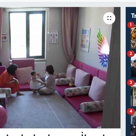
T
1
2
3
4