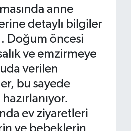
şamasında anne
rine detaylı bilgiler
tti. Doğum öncesi
alık ve emzirmeye
uda verilen
ler, bu sayede
 hazırlanıyor.
nda ev ziyaretleri
rin ve bebeklerin