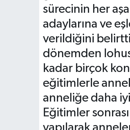
sürecinin her a
adaylarına ve eşle
verildiğini belir
dönemden lohus
kadar birçok kon
eğitimlerle anne
anneliğe daha iyi
Eğitimler sonrası
yapılarak annele