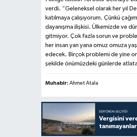
verdi. “Geleneksel olarak her yıl De
katılmaya çalışıyorum. Çünkü çağım
dayanışma ilişkisi. Ülkemizde ve d
gitmiyor. Çok fazla sorun ve probl
her insan yan yana omuz omuza ya
edecek. Birçok problemi de yine o
şekilde önümüzdeki günlerde atlat
Muhabir:
Ahmet Atala
EDITÖRÜN SEÇTIĞI
Vergisini ver
tanımayanlar 