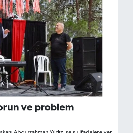
sorun ve problem
aşkanı Abdurrahman Yıldız ise şu ifadelere yer