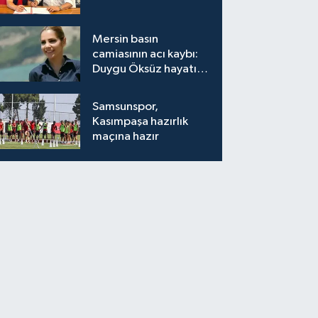
Mersin basın
camiasının acı kaybı:
Duygu Öksüz hayatını
kaybetti
Samsunspor,
Kasımpaşa hazırlık
maçına hazır