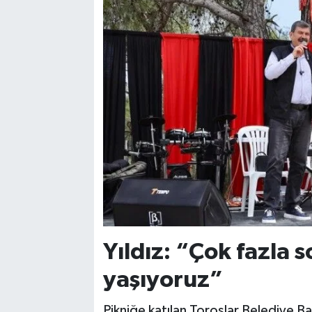
Yıldız: “Çok fazla 
yaşıyoruz”
Pikniğe katılan Toroslar Belediye B