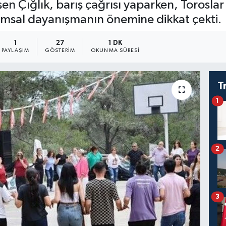
n Çığlık, barış çağrısı yaparken, Toroslar
msal dayanışmanın önemine dikkat çekti.
1
27
1 DK
PAYLAŞIM
GÖSTERIM
OKUNMA SÜRESI
T
1
2
3