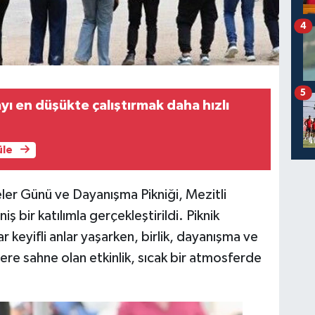
4
5
yı en düşükte çalıştırmak daha hızlı
üle
ler Günü ve Dayanışma Pikniği, Mezitli
ş bir katılımla gerçekleştirildi. Piknik
r keyifli anlar yaşarken, birlik, dayanışma ve
ere sahne olan etkinlik, sıcak bir atmosferde