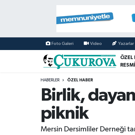
Mersin Nöbetçi Eczaneler
Mersin Hava Durumu
Foto Galeri
Video
Yazarlar
Mersin Namaz Vakitleri
ÖZEL
RESMİ
Mersin Trafik Yoğunluk Haritası
HABERLER
ÖZEL HABER
Süper Lig Puan Durumu ve Fikstür
Birlik, daya
Tüm Manşetler
piknik
Son Dakika Haberleri
Mersin Dersimliler Derneği t
Haber Arşivi