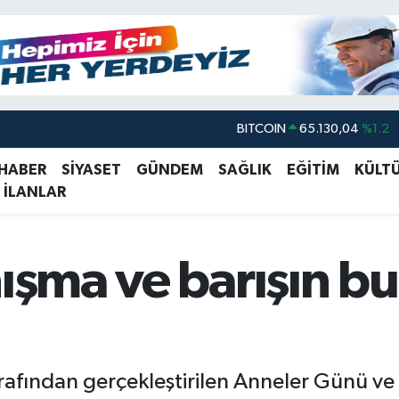
DOLAR
47,7106
%0.17
EURO
55,1652
%0.27
 HABER
SİYASET
GÜNDEM
SAĞLIK
EĞİTİM
KÜLT
 İLANLAR
STERLİN
64,4046
%0.35
GRAM ALTIN
6648.99
%2.59
BİST100
13.773
%-19
nışma ve barışın b
BITCOIN
65.130,04
%1.2
arafından gerçekleştirilen Anneler Günü v