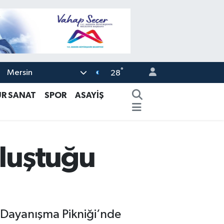
°
Mersin
28
ÜR SANAT
SPOR
ASAYİŞ
uluştuğu
e Dayanışma Pikniği’nde