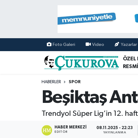
Mersin Nöbetçi Eczaneler
Mersin Hava Durumu
Foto Galeri
Video
Yazarlar
Mersin Namaz Vakitleri
ÖZEL
RESMİ
Mersin Trafik Yoğunluk Haritası
HABERLER
SPOR
Süper Lig Puan Durumu ve Fikstür
Beşiktaş Ant
Tüm Manşetler
Trendyol Süper Lig’in 12. haf
Son Dakika Haberleri
HABER MERKEZI
08.11.2025 - 22:23
EDITÖR
Haber Arşivi
YAYINLANMA