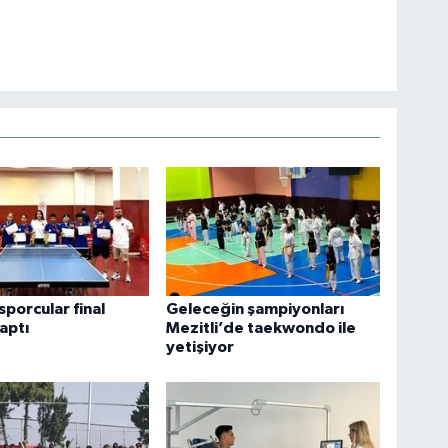
sporcular final
Geleceğin şampiyonları
kaptı
Mezitli’de taekwondo ile
yetişiyor