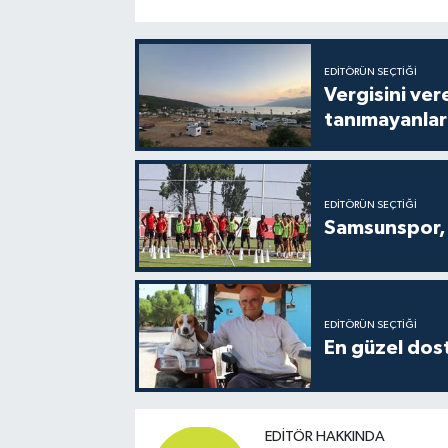
EDITÖRÜN SEÇTIĞI
Vergisini ver
tanımayanlar 
EDITÖRÜN SEÇTIĞI
Samsunspor, 
EDITÖRÜN SEÇTIĞI
En güzel dost
EDITÖR HAKKINDA