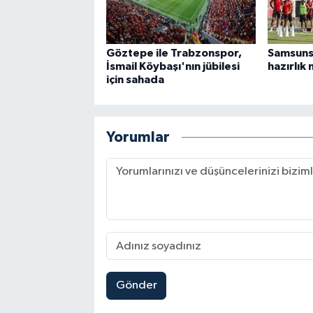
Göztepe ile Trabzonspor,
Samsuns
İsmail Köybaşı'nın jübilesi
hazırlık
için sahada
Yorumlar
Gönder