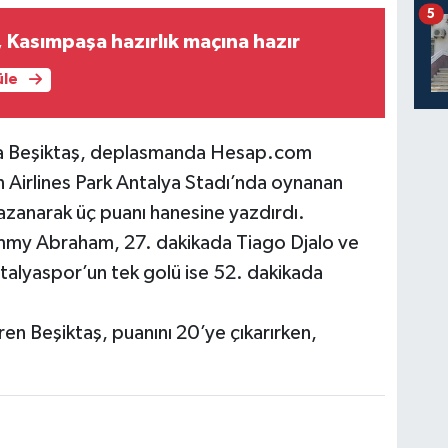
5
Kasımpaşa hazırlık maçına hazır
üle
nda Beşiktaş, deplasmanda Hesap.com
n Airlines Park Antalya Stadı’nda oynanan
azanarak üç puanı hanesine yazdırdı.
Tammy Abraham, 27. dakikada Tiago Djalo ve
ntalyaspor’un tek golü ise 52. dakikada
ren Beşiktaş, puanını 20’ye çıkarırken,