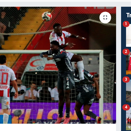
T
1
2
3
4