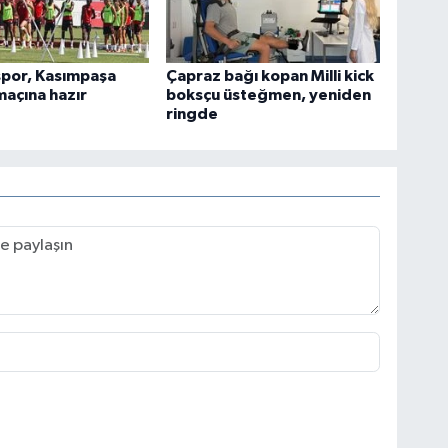
por, Kasımpaşa
Çapraz bağı kopan Milli kick
 maçına hazır
boksçu üsteğmen, yeniden
ringde