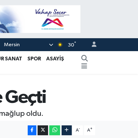
°
Mersin
30
ÜR SANAT
SPOR
ASAYİŞ
 Geçti
1 mağlup oldu.
-
+
A
A