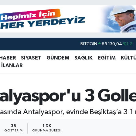
BITCOIN
65.130,04
%1.2
DOLAR
47,7106
%0.17
 HABER
SİYASET
GÜNDEM
SAĞLIK
EĞİTİM
KÜLT
 İLANLAR
EURO
55,1652
%0.27
STERLİN
64,4046
%0.35
GRAM ALTIN
6618.49
%2.12
alyaspor'u 3 Golle
BİST100
13.773
%-19
tasında Antalyaspor, evinde Beşiktaş’a 3-
36
1 DK
GÖSTERIM
OKUNMA SÜRESI