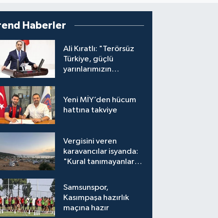
rend Haberler
Ali Kıratlı: "Terörsüz
Türkiye, güçlü
yarınlarımızın
teminatıdır"
Yeni MİY’den hücum
hattına takviye
Vergisini veren
karavancılar isyanda:
"Kural tanımayanlar
hepimizi zan altında
bırakıyor"
Samsunspor,
Kasımpaşa hazırlık
maçına hazır