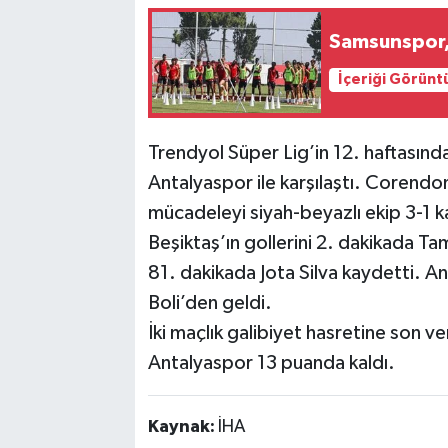
Samsunspor, 
İçeriği Görünt
Trendyol Süper Lig’in 12. haftası
Antalyaspor ile karşılaştı. Corendo
mücadeleyi siyah-beyazlı ekip 3-1 k
Beşiktaş’ın gollerini 2. dakikada 
81. dakikada Jota Silva kaydetti. A
Boli’den geldi.
İki maçlık galibiyet hasretine son ve
Antalyaspor 13 puanda kaldı.
Kaynak:
İHA