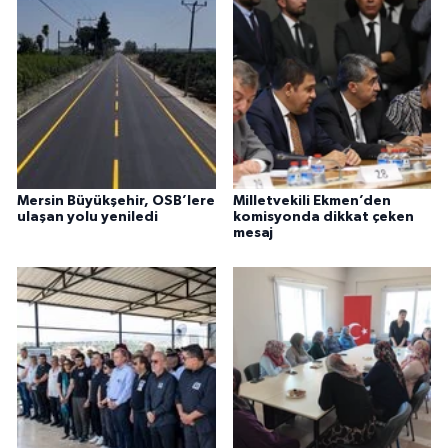
Mersin Büyükşehir, OSB’lere
Milletvekili Ekmen’den
ulaşan yolu yeniledi
komisyonda dikkat çeken
mesaj