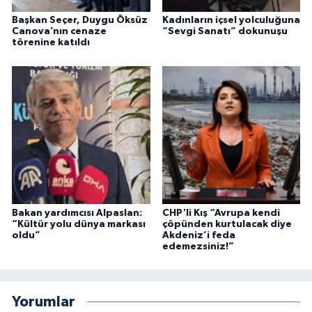
Başkan Seçer, Duygu Öksüz
Kadınların içsel yolculuğuna
Canova’nın cenaze
“Sevgi Sanatı” dokunuşu
törenine katıldı
Bakan yardımcısı Alpaslan:
CHP'li Kış “Avrupa kendi
“Kültür yolu dünya markası
çöpünden kurtulacak diye
oldu”
Akdeniz’i feda
edemezsiniz!”
Yorumlar