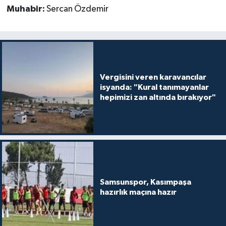
Muhabir:
Sercan Özdemir
Vergisini veren karavancılar
isyanda: "Kural tanımayanlar
hepimizi zan altında bırakıyor"
Samsunspor, Kasımpaşa
hazırlık maçına hazır