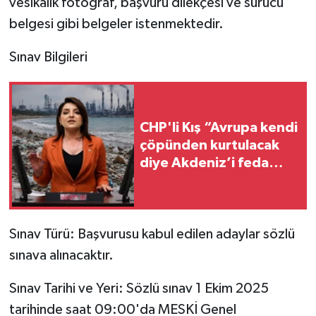
vesikalık fotoğraf, başvuru dilekçesi ve sürücü
belgesi gibi belgeler istenmektedir.
Sınav Bilgileri
CHP'li Kış “Avrupa kendi
çöpünden kurtulacak
diye Akdeniz’i feda
edemezsiniz!”
Sınav Türü: Başvurusu kabul edilen adaylar sözlü
sınava alınacaktır.
Sınav Tarihi ve Yeri: Sözlü sınav 1 Ekim 2025
tarihinde saat 09:00'da MESKİ Genel