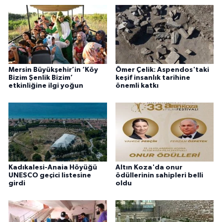
Mersin Büyükşehir’in ‘Köy
Ömer Çelik: Aspendos'taki
Bizim Şenlik Bizim’
keşif insanlık tarihine
etkinliğine ilgi yoğun
önemli katkı
Kadıkalesi-Anaia Höyüğü
Altın Koza'da onur
UNESCO geçici listesine
ödüllerinin sahipleri belli
girdi
oldu