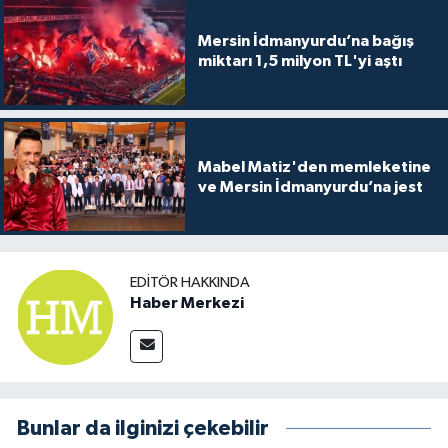
Mersin İdmanyurdu’na bağış
miktarı 1,5 milyon TL'yi aştı
Mabel Matiz'den memleketine
ve Mersin İdmanyurdu’na jest
EDITÖR HAKKINDA
Haber Merkezi
Bunlar da ilginizi çekebilir