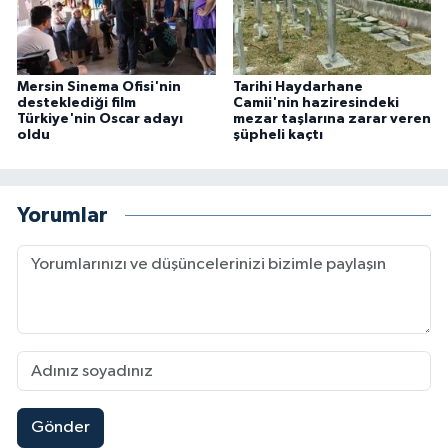
Mersin Sinema Ofisi'nin
Tarihi Haydarhane
desteklediği film
Camii'nin haziresindeki
Türkiye'nin Oscar adayı
mezar taşlarına zarar veren
oldu
şüpheli kaçtı
Yorumlar
Gönder