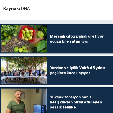
Kaynak:
DHA
Mersinli çiftçi pahalı üretiyor
ucuza bile satamıyor
Yardım ve İyilik Vakfı 45 yıldır
yaşlılara kucak açıyor
Yüksek tansiyon her 3
yetişkinden birini etkileyen
sessiz tehlike