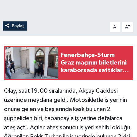
Paylaş
-
+
A
A
Fenerbahçe-Sturm
Graz maçının biletlerini
karaborsada sattıkları
iddia edilen 2 şüpheli
tutuklandı
Olay, saat 19.00 sıralarında, Akçay Caddesi
üzerinde meydana geldi. Motosikletle iş yerinin
önüne gelen ve başlarında kask bulunan 2
şüpheliden biri, tabancayla iş yerine defalarca
ateş açtı. Açılan ateş sonucu iş yeri sahibi olduğu
öğrenilen Bekir Turhan ile iş yerinde bulunan 2 kişi