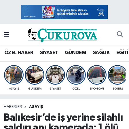
Mersin Nöbetçi Eczaneler
Mersin Hava Durumu
Mersin Namaz Vakitleri
ÖZEL HABER
SİYASET
GÜNDEM
SAĞLIK
EĞİT
Mersin Trafik Yoğunluk Haritası
Süper Lig Puan Durumu ve Fikstür
ASAYİŞ
GÜNDEM
SİYASET
ÖZEL
EKONOMİ
EĞİTİM
Tüm Manşetler
HABERLER
ASAYİŞ
Son Dakika Haberleri
Balıkesir’de iş yerine silahlı
Haber Arşivi
saldırı anı kamerada: 1 ölü,