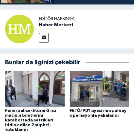
EDITÖR HAKKINDA
Haber Merkezi
Bunlar da ilginizi çekebilir
Fenerbahçe-Sturm Graz
FETÖ/PDY üyesi ihraç albay
maçının biletlerini
operasyonla yakalandı
karaborsada sattıkları
iddia edilen 2 şüpheli
tutuklandı