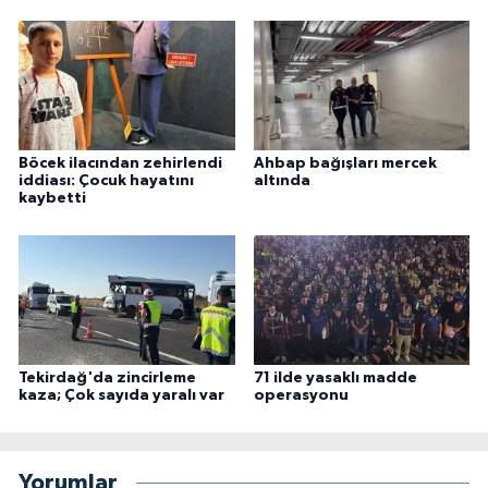
Böcek ilacından zehirlendi
Ahbap bağışları mercek
iddiası: Çocuk hayatını
altında
kaybetti
Tekirdağ'da zincirleme
71 ilde yasaklı madde
kaza; Çok sayıda yaralı var
operasyonu
Yorumlar