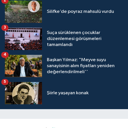
2
Silifke’de poyraz mahsulü vurdu
3
Suça sürüklenen çocuklar
düzenlemesi görüşmeleri
tamamlandı
4
Başkan Yılmaz: "Meyve suyu
sanayisinin alım fiyatları yeniden
değerlendirilmeli''
5
Şiirle yaşayan konak