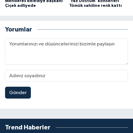
Menderes Belediye Başkanı
'Yaz Dostum' konserleri
Çiçek adliyede
Tömük sahiline renk kattı
Yorumlar
Gönder
Trend Haberler