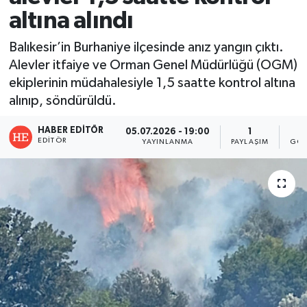
altına alındı
Balıkesir’in Burhaniye ilçesinde anız yangın çıktı.
Alevler itfaiye ve Orman Genel Müdürlüğü (OGM)
ekiplerinin müdahalesiyle 1,5 saatte kontrol altına
alınıp, söndürüldü.
HABER EDITÖR
05.07.2026 - 19:00
1
EDITÖR
YAYINLANMA
PAYLAŞIM
GÖS