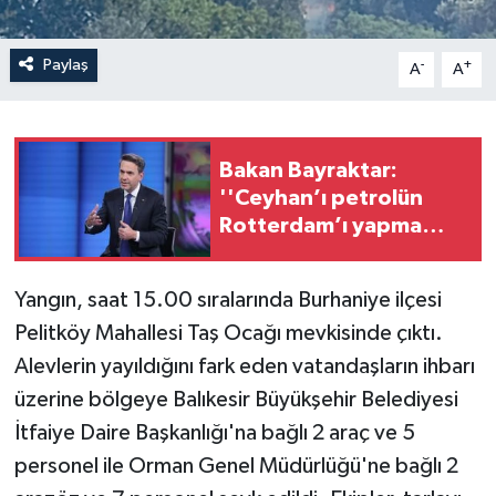
Paylaş
-
+
A
A
Bakan Bayraktar:
''Ceyhan’ı petrolün
Rotterdam’ı yapma
hedefimiz var''
Yangın, saat 15.00 sıralarında Burhaniye ilçesi
Pelitköy Mahallesi Taş Ocağı mevkisinde çıktı.
Alevlerin yayıldığını fark eden vatandaşların ihbarı
üzerine bölgeye Balıkesir Büyükşehir Belediyesi
İtfaiye Daire Başkanlığı'na bağlı 2 araç ve 5
personel ile Orman Genel Müdürlüğü'ne bağlı 2