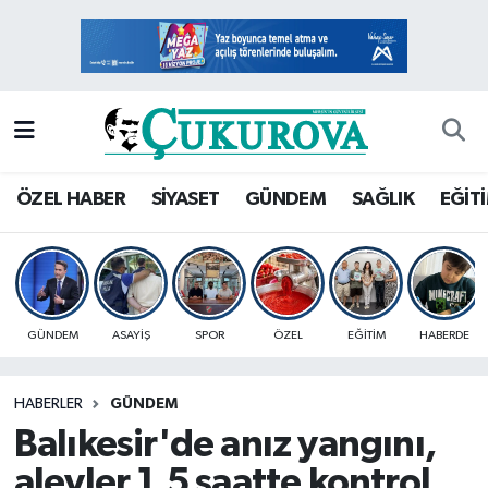
Mersin Nöbetçi Eczaneler
Mersin Hava Durumu
Mersin Namaz Vakitleri
ÖZEL HABER
SİYASET
GÜNDEM
SAĞLIK
EĞİT
Mersin Trafik Yoğunluk Haritası
Süper Lig Puan Durumu ve Fikstür
GÜNDEM
ASAYİŞ
SPOR
ÖZEL
EĞİTİM
HABERDE
Tüm Manşetler
HABERLER
GÜNDEM
Son Dakika Haberleri
Balıkesir'de anız yangını,
Haber Arşivi
alevler 1,5 saatte kontrol