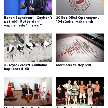
Bakan Bayraktar: ''Ceyhan’ı
30 İlde DEAŞ Operasyonu:
petrolün Rotterdam’ı
104 şüpheli yakalandı
yapma hedefimiz var''
52 leylek elektrik akımına
Marmaris'te deprem
kapılarak öldü