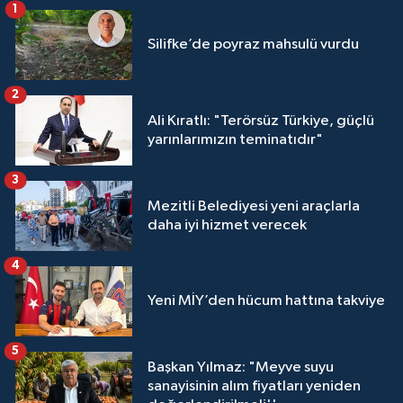
1
Silifke’de poyraz mahsulü vurdu
2
Ali Kıratlı: "Terörsüz Türkiye, güçlü
yarınlarımızın teminatıdır"
3
Mezitli Belediyesi yeni araçlarla
daha iyi hizmet verecek
4
Yeni MİY’den hücum hattına takviye
5
Başkan Yılmaz: "Meyve suyu
sanayisinin alım fiyatları yeniden