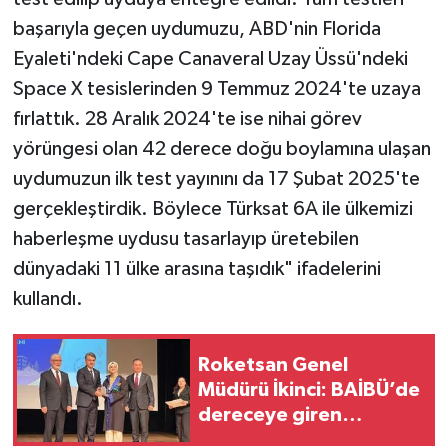
başarıyla geçen uydumuzu, ABD'nin Florida
Eyaleti'ndeki Cape Canaveral Uzay Üssü'ndeki
Space X tesislerinden 9 Temmuz 2024'te uzaya
fırlattık. 28 Aralık 2024'te ise nihai görev
yörüngesi olan 42 derece doğu boylamına ulaşan
uydumuzun ilk test yayınını da 17 Şubat 2025'te
gerçekleştirdik. Böylece Türksat 6A ile ülkemizi
haberleşme uydusu tasarlayıp üretebilen
dünyadaki 11 ülke arasına taşıdık" ifadelerini
kullandı.
Roketsan Genel
Müdürü İkinci: BAİBÜ’de
dereceye giren
mezunları işe alım