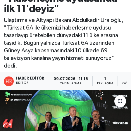
ilk 11'deyiz"
Ulaştırma ve Altyapı Bakanı Abdulkadir Uraloğlu,
"Türksat 6A ile ülkemizi haberleşme uydusu
tasarlayıp üretebilen dünyadaki 11 ülke arasına
taşıdık. Bugün yalnızca Türksat 6A üzerinden
Güney Asya kapsamasındaki 10 ülkede 69
televizyon kanalına yayın hizmeti sunuyoruz"
dedi.
HABER EDITÖR
09.07.2026 - 11:16
1
1
EDITÖR
YAYINLANMA
PAYLAŞIM
GÖST