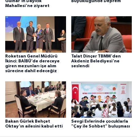
Gülnar'ın Dayıcık
Büyüklüğünde Deprem
Mahallesi'ne ziyaret
Roketsan Genel Müdürü
Talat Dinçer TBMM'den
İkinci: BAİBÜ’de dereceye
Akdeniz Belediyesi'ne
giren mezunları işe alım
seslendi
sürecine dahil edeceğiz
Bakan Gürlek Behçet
Sevgi Evlerinde çocuklarla
Oktay'ın ailesini kabul etti
"Çay ile Sohbet" buluşması