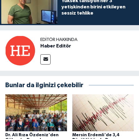
Yüksek tansiyon her 3
yetişkinden birini etkileyen
sessiz tehlike
EDITÖR HAKKINDA
Haber Editör
Bunlar da ilginizi çekebilir
Dr. Ali Rıza Özdeniz'den
Mersin Erdemli'de 3,4