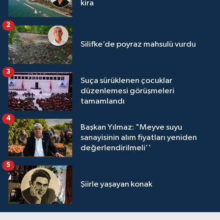
kira
2
Silifke’de poyraz mahsulü vurdu
3
Suça sürüklenen çocuklar
düzenlemesi görüşmeleri
tamamlandı
4
Başkan Yılmaz: "Meyve suyu
sanayisinin alım fiyatları yeniden
değerlendirilmeli''
5
Şiirle yaşayan konak