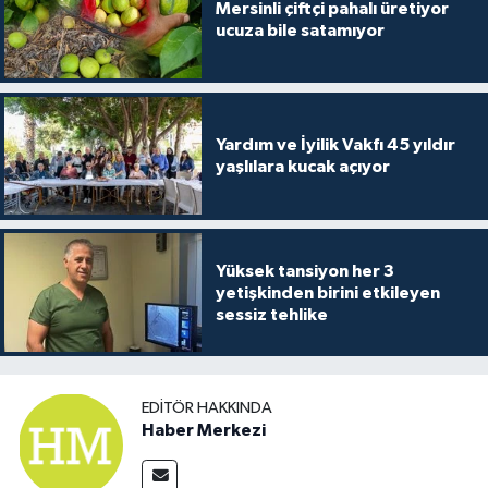
Mersinli çiftçi pahalı üretiyor
ucuza bile satamıyor
Yardım ve İyilik Vakfı 45 yıldır
yaşlılara kucak açıyor
Yüksek tansiyon her 3
yetişkinden birini etkileyen
sessiz tehlike
EDITÖR HAKKINDA
Haber Merkezi