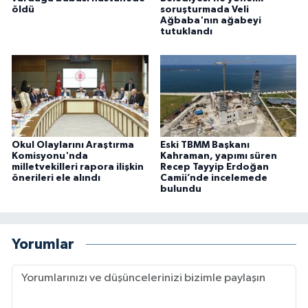
öldü
soruşturmada Veli
Ağbaba'nın ağabeyi
tutuklandı
Okul Olaylarını Araştırma
Eski TBMM Başkanı
Komisyonu'nda
Kahraman, yapımı süren
milletvekilleri rapora ilişkin
Recep Tayyip Erdoğan
önerileri ele alındı
Camii’nde incelemede
bulundu
Yorumlar