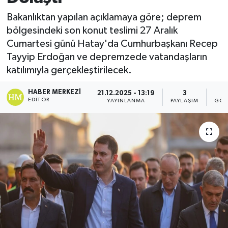
Bakanlıktan yapılan açıklamaya göre; deprem
bölgesindeki son konut teslimi 27 Aralık
Cumartesi günü Hatay'da Cumhurbaşkanı Recep
Tayyip Erdoğan ve depremzede vatandaşların
katılımıyla gerçekleştirilecek.
HABER MERKEZI
21.12.2025 - 13:19
3
EDITÖR
YAYINLANMA
PAYLAŞIM
GÖS