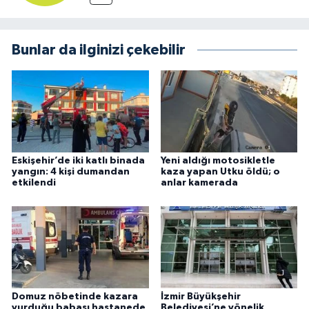
Bunlar da ilginizi çekebilir
Eskişehir’de iki katlı binada
Yeni aldığı motosikletle
yangın: 4 kişi dumandan
kaza yapan Utku öldü; o
etkilendi
anlar kamerada
Domuz nöbetinde kazara
İzmir Büyükşehir
vurduğu babası hastanede
Belediyesi’ne yönelik