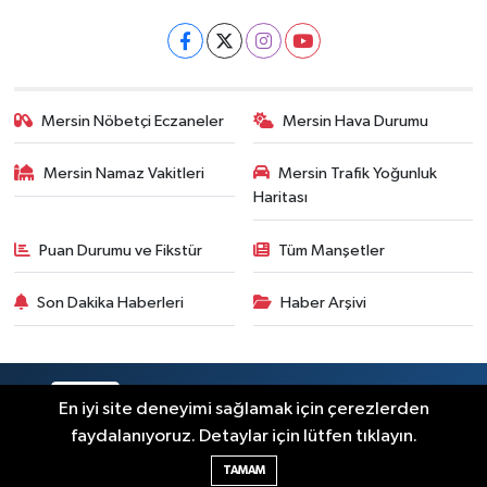
Mersin Nöbetçi Eczaneler
Mersin Hava Durumu
Mersin Namaz Vakitleri
Mersin Trafik Yoğunluk
Haritası
Puan Durumu ve Fikstür
Tüm Manşetler
Son Dakika Haberleri
Haber Arşivi
RSS
Copyright © 2025. Her hakkı saklıdır.
En iyi site deneyimi sağlamak için çerezlerden
faydalanıyoruz. Detaylar için lütfen tıklayın.
Haber Yazılımı:
TE Bilişim
TAMAM