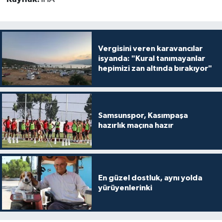
Vergisini veren karavancılar
isyanda: "Kural tanımayanlar
hepimizi zan altında bırakıyor"
Samsunspor, Kasımpaşa
hazırlık maçına hazır
En güzel dostluk, aynı yolda
yürüyenlerinki