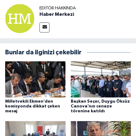
EDITÖR HAKKINDA
Haber Merkezi
Bunlar da ilginizi çekebilir
Milletvekili Ekmen’den
Başkan Seçer, Duygu Öksüz
komisyonda dikkat çeken
Canova’nın cenaze
mesaj
törenine katıldı