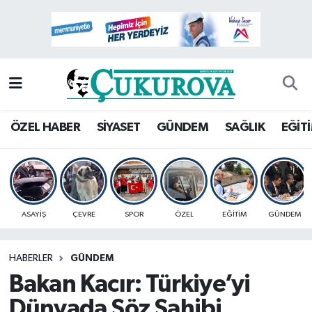
Mersin Nöbetçi Eczaneler
Mersin Hava Durumu
Mersin Namaz Vakitleri
ÖZEL HABER
SİYASET
GÜNDEM
SAĞLIK
EĞİT
Mersin Trafik Yoğunluk Haritası
Süper Lig Puan Durumu ve Fikstür
ASAYİŞ
ÇEVRE
SPOR
ÖZEL
EĞİTİM
GÜNDEM
Tüm Manşetler
HABERLER
GÜNDEM
Son Dakika Haberleri
Bakan Kacır: Türkiye’yi
Haber Arşivi
Dünyada Söz Sahibi