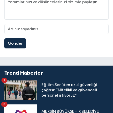
Gönder
Trend Haberler
1
Eğitim Sen’den okul güvenliği
çağrısı: “Nitelikli ve güvenceli
personel istiyoruz”
2
MERSİN BÜYÜKŞEHİR BELEDİYE