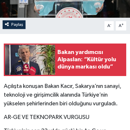
Paylaş
-
+
A
A
Bakan yardımcısı
Alpaslan: “Kültür yolu
dünya markası oldu”
Açılışta konuşan Bakan Kacır, Sakarya’nın sanayi,
teknoloji ve girişimcilik alanında Türkiye’nin
yükselen şehirlerinden biri olduğunu vurguladı.
AR-GE VE TEKNOPARK VURGUSU