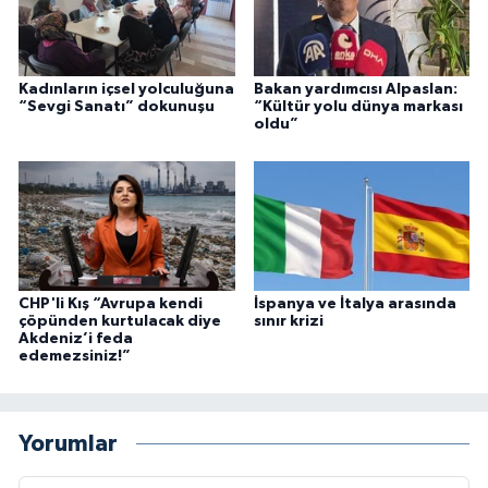
Kadınların içsel yolculuğuna
Bakan yardımcısı Alpaslan:
“Sevgi Sanatı” dokunuşu
“Kültür yolu dünya markası
oldu”
CHP'li Kış “Avrupa kendi
İspanya ve İtalya arasında
çöpünden kurtulacak diye
sınır krizi
Akdeniz’i feda
edemezsiniz!”
Yorumlar