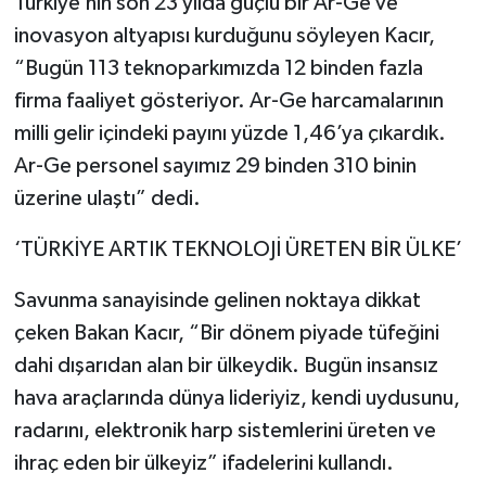
Türkiye’nin son 23 yılda güçlü bir Ar-Ge ve
inovasyon altyapısı kurduğunu söyleyen Kacır,
“Bugün 113 teknoparkımızda 12 binden fazla
firma faaliyet gösteriyor. Ar-Ge harcamalarının
milli gelir içindeki payını yüzde 1,46’ya çıkardık.
Ar-Ge personel sayımız 29 binden 310 binin
üzerine ulaştı” dedi.
‘TÜRKİYE ARTIK TEKNOLOJİ ÜRETEN BİR ÜLKE’
Savunma sanayisinde gelinen noktaya dikkat
çeken Bakan Kacır, “Bir dönem piyade tüfeğini
dahi dışarıdan alan bir ülkeydik. Bugün insansız
hava araçlarında dünya lideriyiz, kendi uydusunu,
radarını, elektronik harp sistemlerini üreten ve
ihraç eden bir ülkeyiz” ifadelerini kullandı.