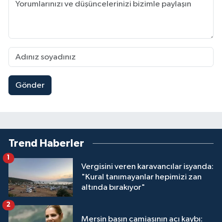
Gönder
Trend Haberler
1
Vergisini veren karavancılar isyanda:
"Kural tanımayanlar hepimizi zan
altında bırakıyor"
2
Mersin basın camiasının acı kaybı: