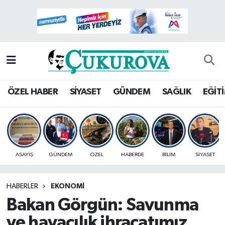
Mersin Nöbetçi Eczaneler
Mersin Hava Durumu
Mersin Namaz Vakitleri
ÖZEL HABER
SİYASET
GÜNDEM
SAĞLIK
EĞİT
Mersin Trafik Yoğunluk Haritası
Süper Lig Puan Durumu ve Fikstür
ASAYİŞ
GÜNDEM
ÖZEL
HABERDE
BİLİM
SİYASET
Tüm Manşetler
HABERLER
EKONOMİ
Son Dakika Haberleri
Bakan Görgün: Savunma
Haber Arşivi
ve havacılık ihracatımız