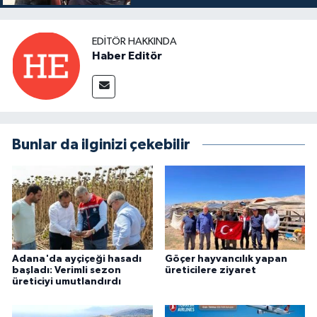
EDITÖR HAKKINDA
Haber Editör
Bunlar da ilginizi çekebilir
Adana'da ayçiçeği hasadı
Göçer hayvancılık yapan
başladı: Verimli sezon
üreticilere ziyaret
üreticiyi umutlandırdı