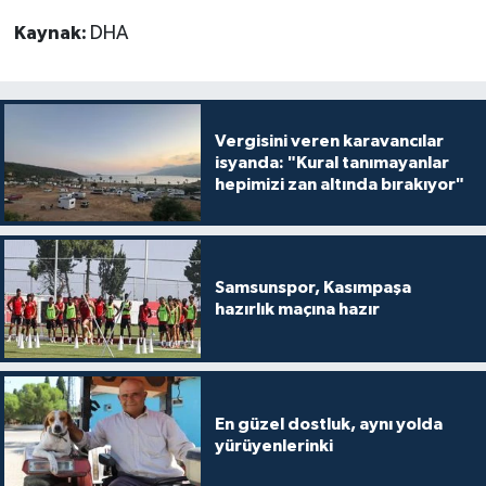
Kaynak:
DHA
Vergisini veren karavancılar
isyanda: "Kural tanımayanlar
hepimizi zan altında bırakıyor"
Samsunspor, Kasımpaşa
hazırlık maçına hazır
En güzel dostluk, aynı yolda
yürüyenlerinki