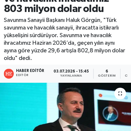
803 milyon dolar oldu
Savunma Sanayii Başkanı Haluk Görgün, "Türk
savunma ve havacılık sanayii, ihracatta istikrarlı
yükselişini sürdürüyor. Savunma ve havacılık
ihracatımız Haziran 2026’da, geçen yılın aynı
ayına göre yüzde 29,6 artışla 802,8 milyon dolar
oldu" dedi.
HABER EDITÖR
03.07.2026 - 15:45
6
EDITÖR
YAYINLANMA
GÖSTERIM
OK