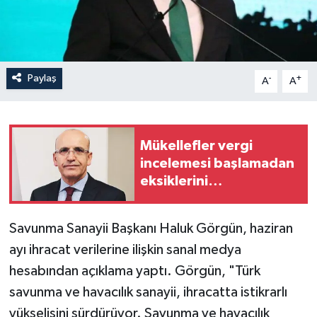
Paylaş
-
+
A
A
Mükellefler vergi
incelemesi başlamadan
eksiklerini
düzeltebilecek
Savunma Sanayii Başkanı Haluk Görgün, haziran
ayı ihracat verilerine ilişkin sanal medya
hesabından açıklama yaptı. Görgün, "Türk
savunma ve havacılık sanayii, ihracatta istikrarlı
yükselişini sürdürüyor. Savunma ve havacılık