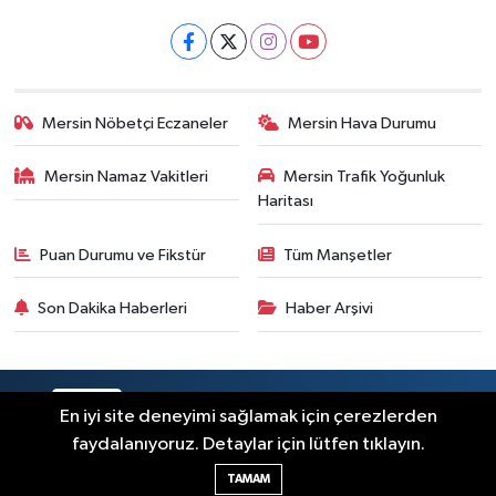
Mersin Nöbetçi Eczaneler
Mersin Hava Durumu
Mersin Namaz Vakitleri
Mersin Trafik Yoğunluk
Haritası
Puan Durumu ve Fikstür
Tüm Manşetler
Son Dakika Haberleri
Haber Arşivi
RSS
Copyright © 2025. Her hakkı saklıdır.
En iyi site deneyimi sağlamak için çerezlerden
faydalanıyoruz. Detaylar için lütfen tıklayın.
Haber Yazılımı:
TE Bilişim
TAMAM