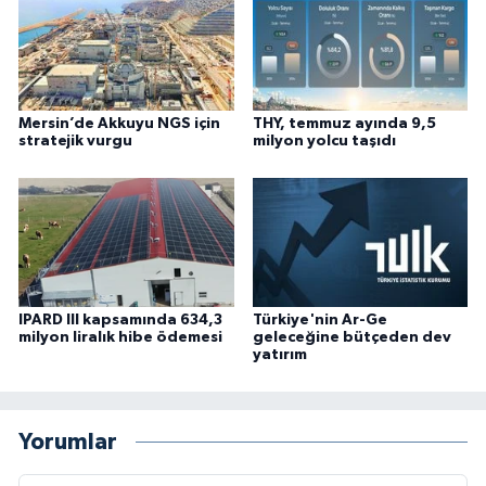
Mersin’de Akkuyu NGS için
THY, temmuz ayında 9,5
stratejik vurgu
milyon yolcu taşıdı
IPARD III kapsamında 634,3
Türkiye'nin Ar-Ge
milyon liralık hibe ödemesi
geleceğine bütçeden dev
yatırım
Yorumlar