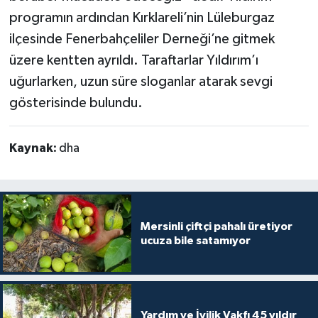
programın ardından Kırklareli’nin Lüleburgaz
ilçesinde Fenerbahçeliler Derneği’ne gitmek
üzere kentten ayrıldı. Taraftarlar Yıldırım’ı
uğurlarken, uzun süre sloganlar atarak sevgi
gösterisinde bulundu.
Kaynak:
dha
Mersinli çiftçi pahalı üretiyor
ucuza bile satamıyor
Yardım ve İyilik Vakfı 45 yıldır