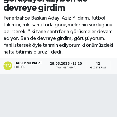
devreye girdim
Fenerbahçe Başkan Adayı Aziz Yıldırım, futbol
takımı için iki santrforla görüşmelerinin sürdüğünü
belirterek, "İki tane santrforla görüşmeler devam
ediyor. Ben de devreye girdim, görüşüyorum.
Yani istersek öyle tahmin ediyorum ki önümüzdeki
hafta bitirmiş oluruz” dedi.
HABER MERKEZI
29.05.2026 - 15:20
12
EDITÖR
YAYINLANMA
GÖSTERIM
O