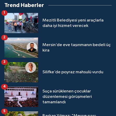
Trend Haberler
1
Mezitli Belediyesi yeni araçlarla
daha iyi hizmet verecek
2
Mersin’de eve taşınmanın bedeli üç
kira
3
Silifke’de poyraz mahsulü vurdu
4
Suça sürüklenen çocuklar
düzenlemesi görüşmeleri
tamamlandı
5
Başkan Yılmaz: "Meyve suyu