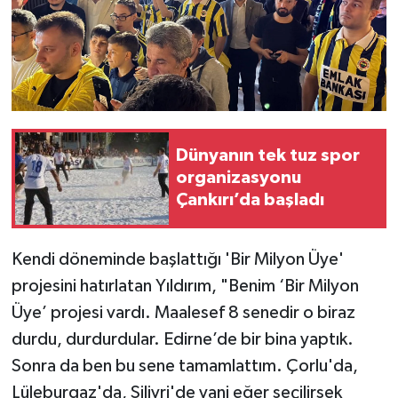
Dünyanın tek tuz spor
organizasyonu
Çankırı’da başladı
Kendi döneminde başlattığı 'Bir Milyon Üye'
projesini hatırlatan Yıldırım, "Benim ‘Bir Milyon
Üye’ projesi vardı. Maalesef 8 senedir o biraz
durdu, durdurdular. Edirne’de bir bina yaptık.
Sonra da ben bu sene tamamlattım. Çorlu'da,
Lüleburgaz'da, Silivri'de yani eğer seçilirsek