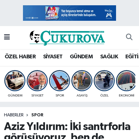
Mersin Nöbetçi Eczaneler
Mersin Hava Durumu
Mersin Namaz Vakitleri
ÖZEL HABER
SİYASET
GÜNDEM
SAĞLIK
EĞİT
Mersin Trafik Yoğunluk Haritası
Süper Lig Puan Durumu ve Fikstür
GÜNDEM
SİYASET
SPOR
ASAYİŞ
ÖZEL
EKONOMİ
Tüm Manşetler
HABERLER
SPOR
Son Dakika Haberleri
Aziz Yıldırım: İki santrforla
Haber Arşivi
görüşüyoruz, ben de