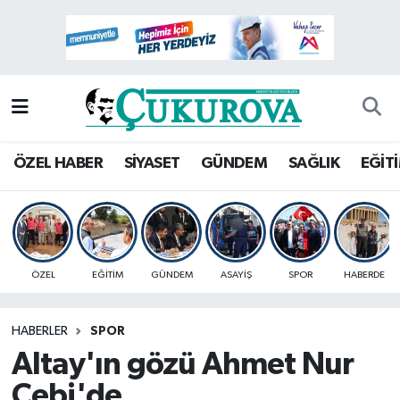
Mersin Nöbetçi Eczaneler
Mersin Hava Durumu
Mersin Namaz Vakitleri
ÖZEL HABER
SİYASET
GÜNDEM
SAĞLIK
EĞİT
Mersin Trafik Yoğunluk Haritası
Süper Lig Puan Durumu ve Fikstür
ÖZEL
EĞİTİM
GÜNDEM
ASAYİŞ
SPOR
HABERDE
Tüm Manşetler
HABERLER
SPOR
Son Dakika Haberleri
Altay'ın gözü Ahmet Nur
Haber Arşivi
Çebi'de