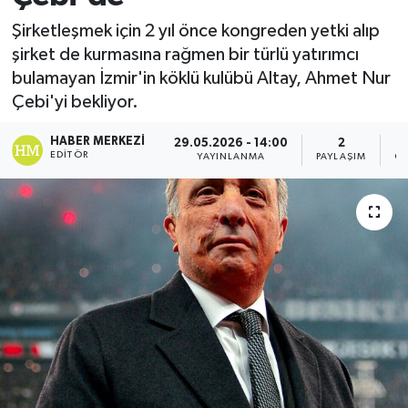
Şirketleşmek için 2 yıl önce kongreden yetki alıp
şirket de kurmasına rağmen bir türlü yatırımcı
bulamayan İzmir'in köklü kulübü Altay, Ahmet Nur
Çebi'yi bekliyor.
HABER MERKEZI
29.05.2026 - 14:00
2
EDITÖR
YAYINLANMA
PAYLAŞIM
GÖ