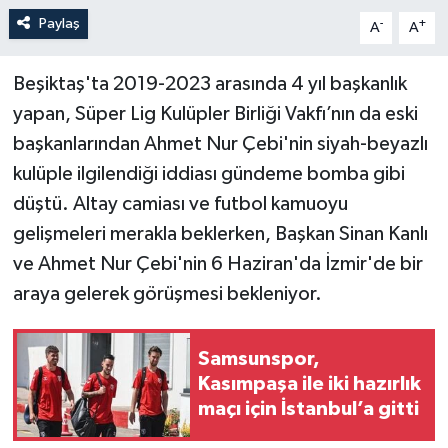
Paylaş
-
+
A
A
Beşiktaş'ta 2019-2023 arasında 4 yıl başkanlık
yapan, Süper Lig Kulüpler Birliği Vakfı’nın da eski
başkanlarından Ahmet Nur Çebi'nin siyah-beyazlı
kulüple ilgilendiği iddiası gündeme bomba gibi
düştü. Altay camiası ve futbol kamuoyu
gelişmeleri merakla beklerken, Başkan Sinan Kanlı
ve Ahmet Nur Çebi'nin 6 Haziran'da İzmir'de bir
araya gelerek görüşmesi bekleniyor.
Samsunspor,
Kasımpaşa ile iki hazırlık
maçı için İstanbul’a gitti