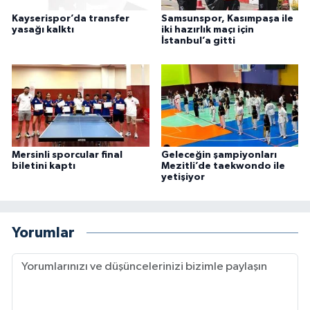
Kayserispor’da transfer
Samsunspor, Kasımpaşa ile
yasağı kalktı
iki hazırlık maçı için
İstanbul’a gitti
Mersinli sporcular final
Geleceğin şampiyonları
biletini kaptı
Mezitli’de taekwondo ile
yetişiyor
Yorumlar