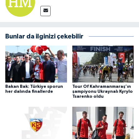
Bunlar da ilginizi çekebilir
Bakan Bak: Türkiye sporun
Tour Of Kahramanmaraş’ın
her dalında finallerde
şampiyonu Ukraynalı Kyrylo
Tsarenko oldu